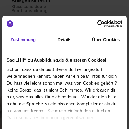
Klassische duale
Berufsausbildung
Ausbildung zum Maschinen- und
Anlagenführer – Finde hier freie
Ausbildungsplätze und
Zustimmung
Details
Über Cookies
Erfahrungsberichte für den Beruf als
Maschinen- und Anlagenführerin
Allgemeine Infos zum Ausbildungsberuf
Sag „Hi!“ zu Ausbildung.de & unseren Cookies!
Schön, dass du da bist! Bevor du hier ungestört
0 freie Ausbildungsstellen
weitermachen kannst, haben wir ein paar Infos für dich.
Du hast vielleicht schon mal was von Cookies gehört!?
Keine Sorge, das ist nicht Schlimmes. Wir erklären dir
hier, was das alles für dich bedeutet. Wunder dich bitte
nicht, die Sprache ist ein bisschen komplizierter als du
sie von uns kennst. Sie muss einfach den aktuellen
Datenschutzbestimmungen gerecht werden.