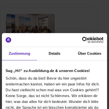
Attikon Finanz AG
Zustimmung
Details
Über Cookies
Speditionsstraße 13
40221 Düsseldorf
Sag „Hi!“ zu Ausbildung.de & unseren Cookies!
01721439011
E-Mail anzeigen
Schön, dass du da bist! Bevor du hier ungestört
weitermachen kannst, haben wir ein paar Infos für dich.
Gründungsjahr
2019
Du hast vielleicht schon mal was von Cookies gehört!?
Keine Sorge, das ist nicht Schlimmes. Wir erklären dir
Mitarbeiter
150
hier, was das alles für dich bedeutet. Wunder dich bitte
nicht, die Sprache ist ein bisschen komplizierter als du