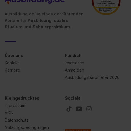
II). Du kannst die von dir erteilte Einwilligung jederzeit mit
Wirkung für die Zukunft ganz oder teilweise über unsere
Ausbildung.de ist eines der führenden
Datenschutzerklärung unter dem Punkt „Datenschutz-
Portale für
Ausbildung, duales
Einstellungen“ widerrufen. Weitere Informationen zu den
Studium
und
Schülerpraktikum.
einzelnen Cookies findest du durch Klick auf „Details
zeigen“. Weitere Informationen:
Datenschutzerklärung
,
Impressum
.
Über uns
Für dich
Kontakt
Inserieren
Karriere
Anmelden
Ausbildungsbarometer 2026
Kleingedrucktes
Socials
Impressum
AGB
Datenschutz
Nutzungsbedingungen