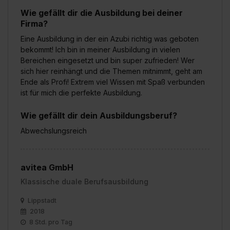
einzelnen Cookies findest du durch Klick auf „Details
Wie gefällt dir die Ausbildung bei deiner
zeigen“. Weitere Informationen:
Datenschutzerklärung
,
Firma?
Impressum
.
Eine Ausbildung in der ein Azubi richtig was geboten
bekommt! Ich bin in meiner Ausbildung in vielen
Bereichen eingesetzt und bin super zufrieden! Wer
sich hier reinhängt und die Themen mitnimmt, geht am
Ende als Profi! Extrem viel Wissen mit Spaß verbunden
ist für mich die perfekte Ausbildung.
Wie gefällt dir dein Ausbildungsberuf?
Abwechslungsreich
avitea GmbH
Klassische duale Berufsausbildung
Lippstadt
2018
8 Std. pro Tag