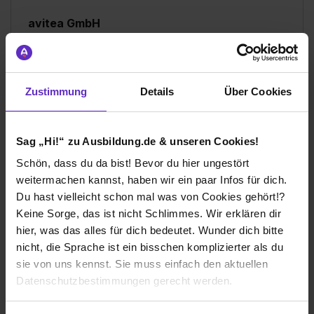
avitea GmbH
Duales Studium
Universität:
DHBW Villingen-Schwenningen
Lörrach
Zustimmung
Details
Über Cookies
2019
8 Std. pro Tag
Übernommen
Sag „Hi!“ zu Ausbildung.de & unseren Cookies!
Schön, dass du da bist! Bevor du hier ungestört
weitermachen kannst, haben wir ein paar Infos für dich.
Du hast vielleicht schon mal was von Cookies gehört!?
Keine Sorge, das ist nicht Schlimmes. Wir erklären dir
Ich würde diese Firma
hier, was das alles für dich bedeutet. Wunder dich bitte
weiterempfehlen!
nicht, die Sprache ist ein bisschen komplizierter als du
sie von uns kennst. Sie muss einfach den aktuellen
Datenschutzbestimmungen gerecht werden.