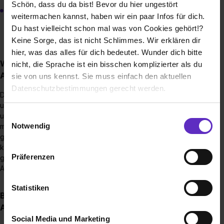
Schön, dass du da bist! Bevor du hier ungestört
Elektroniker für Betriebstechnik (m/w/d)
weitermachen kannst, haben wir ein paar Infos für dich.
Du hast vielleicht schon mal was von Cookies gehört!?
Keine Sorge, das ist nicht Schlimmes. Wir erklären dir
hier, was das alles für dich bedeutet. Wunder dich bitte
Wie sieht der Bewerbungsprozess für eine
nicht, die Sprache ist ein bisschen komplizierter als du
Ausbildungsstelle bei euch aus?
sie von uns kennst. Sie muss einfach den aktuellen
Datenschutzbestimmungen gerecht werden.
Dieser ist je nach Ausbildungsberuf und Standort sehr
unterschiedlich. In der Regel gibt es einen Einstellungstest
Die Nutzung von Cookies auf Ausbildung.de
Einwilligungsauswahl
und auch ein Bewerbungsgespräch. Auch kann es sein, dass
Notwendig
mit dir ein Probearbeiten vereinbart wird, um sich
Wir verwenden Cookies zur technischen Funktion
gegenseitig noch besser kennenzulernen und dir einen
kleinen Einblick in den möglichen Ausbildungsalltag zu
unserer Webseite („Notwendig“), um von dir bei
Präferenzen
geben. Bei Fragen wende dich bitte an deine jeweilige
Benutzung der Webseite getroffenen Einstellungen zu
Ansprechpartnerin am Standort.
speichern ( „Präferenzen“), die Zugriffe auf unsere
Webseite zu analysieren („Statistiken“), um
Statistiken
Bis wann muss man sich für einen
Informationen zu deiner Verwendung unserer Website an
Ausbildungsplatz bewerben?
unsere Partner für soziale Medien, Werbung und
Social Media und Marketing
Analysen weiterzugeben und um Inhalte und Anzeigen zu