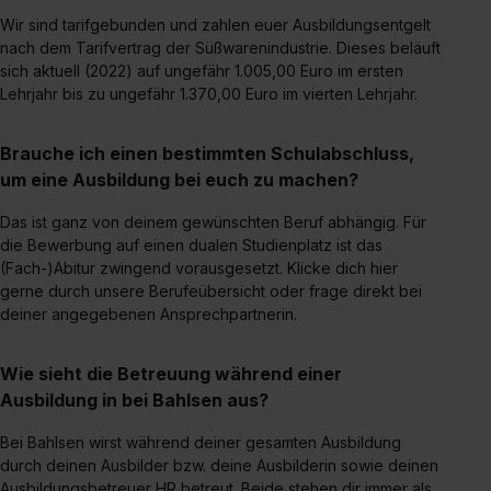
erlauben“. Die Einwilligung zur Platzierung von Cookies
Wir sind tarifgebunden und zahlen euer Ausbildungsentgelt
der Kategorien „Präferenzen“, „Statistiken“ und „Social
nach dem Tarifvertrag der Süßwarenindustrie. Dieses beläuft
Media und Marketing“ umfasst hierbei die Einwilligung
sich aktuell (2022) auf ungefähr 1.005,00 Euro im ersten
zur Übermittlung deiner Daten in die USA (Art. 49 Abs. 1
Lehrjahr bis zu ungefähr 1.370,00 Euro im vierten Lehrjahr.
S. 1 lit. a) DS-GVO). Die USA verfügen über kein
angemessenes Datenschutzniveau (EuGH – Schrems
Brauche ich einen bestimmten Schulabschluss,
II). Du kannst die von dir erteilte Einwilligung jederzeit mit
um eine Ausbildung bei euch zu machen?
Wirkung für die Zukunft ganz oder teilweise über unsere
Datenschutzerklärung unter dem Punkt „Datenschutz-
Das ist ganz von deinem gewünschten Beruf abhängig. Für
Einstellungen“ widerrufen. Weitere Informationen zu den
die Bewerbung auf einen dualen Studienplatz ist das
einzelnen Cookies findest du durch Klick auf „Details
(Fach-)Abitur zwingend vorausgesetzt. Klicke dich hier
zeigen“. Weitere Informationen:
Datenschutzerklärung
,
gerne durch unsere Berufeübersicht oder frage direkt bei
deiner angegebenen Ansprechpartnerin.
Impressum
.
Wie sieht die Betreuung während einer
Ausbildung in bei Bahlsen aus?
Bei Bahlsen wirst während deiner gesamten Ausbildung
durch deinen Ausbilder bzw. deine Ausbilderin sowie deinen
Ausbildungsbetreuer HR betreut. Beide stehen dir immer als