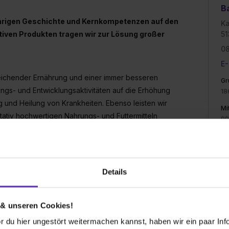
B
ährigen Geschichte und Kernkompetenzen auf den
Ka
tiven Produkten tragen wir zur Lösung großer
51
0
E-
eichender Ernährung und einer immer besseren
Gr
ngs- und Entwicklungsaktivitäten auf die Erhöhung
18
und Heilung von Krankheiten. Ebenso leisten wir
Mi
itativ hochwertigen Nahrungs- und Futtermitteln
99
Um
47
Mitarbeiter*innen und gleichzeitig die Ertragskraft
Br
der Verantwortung als sozial und ethisch handelndes
Details
Ph
on finden bei Bayer hervorragende
nehmenszwecks
 & unseren Cookies!
 du hier ungestört weitermachen kannst, haben wir ein paar Infos