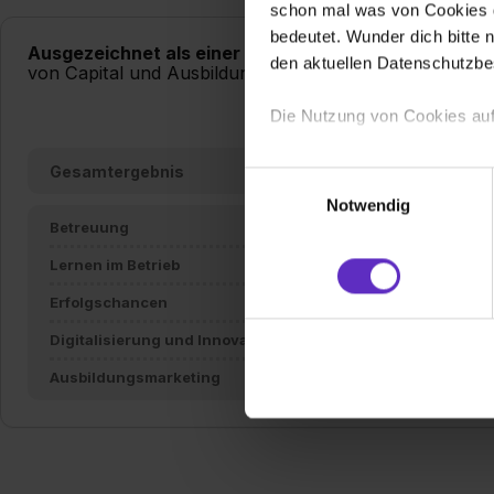
schon mal was von Cookies ge
bedeutet. Wunder dich bitte n
Ausgezeichnet als einer von Deutschlands besten A
den aktuellen Datenschutzb
von Capital und Ausbildung.de
Die Nutzung von Cookies auf
Wir verwenden Cookies zur t
Gesamtergebnis
Einwilligungsauswahl
Webseite getroffenen Einstel
Notwendig
(„Statistiken“), um Informat
Betreuung
und Analysen weiterzugeben 
Lernen im Betrieb
Partner führen diese Informa
sie im Rahmen deiner Nutzun
Erfolgschancen
dem Setzen der Cookies und
Digitalisierung und Innovation
zu. . In diesem Fall sowie b
Ausbildungsmarketing
einverstanden, dass dir nach
erforderliche personenbezoge
Erlaubnis hierfür kannst du a
Verwendungszwecke zulassen,
Einwilligung zur Platzierung