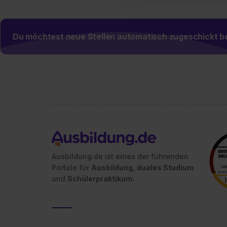
umfasst hierbei die Einwillig
verfügen über kein angemess
jederzeit mit Wirkung für di
Du möchtest neue Stellen automatisch zugeschickt
„Datenschutz-Einstellungen“ 
„Details zeigen“. Weitere In
Ausbildung.de ist eines der führenden
Portale für
Ausbildung, duales Studium
und
Schülerpraktikum.