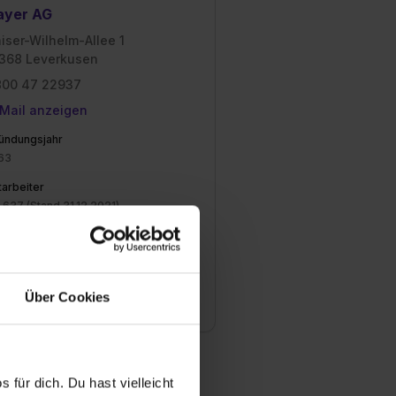
ayer AG
iser-Wilhelm-Allee 1
368 Leverkusen
800 47 22937
Mail anzeigen
ündungsjahr
63
tarbeiter
.637 (Stand 31.12.2021)
satz
,6 Mrd. Euro (Stand 31.12.2023)
anche
Über Cookies
arma / Chemie
 für dich. Du hast vielleicht