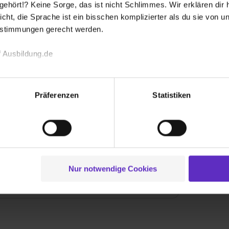
hört!? Keine Sorge, das ist nicht Schlimmes. Wir erklären dir hi
icht, die Sprache ist ein bisschen komplizierter als du sie von 
usbildern 2025
estimmungen gerecht werden.
 Ausbildung.de
Ausbildung
Duales Studium
echnischen Funktion unserer Webseite („Notwendig“), um von di
lungen zu speichern ( „Präferenzen“), die Zugriffe auf unsere We
Präferenzen
Statistiken
ionen zu deiner Verwendung unserer Website an unsere Partner f
und um Inhalte und Anzeigen zu personalisieren („Social Media 
tionen möglicherweise mit weiteren Daten zusammen, die du ihnen
g der Dienste gesammelt haben. Durch Klick auf den Button „C
 der Datenverarbeitung für alle genannten Verwendungszweck
ei der separaten Aktivierung von „Social Media und Marketing“ bi
Nur notwendige Cookies
 Setzen der Cookies externe Inhalte (z.B. Videos oder Posts) an
ne Daten an Social Media Dienste, ggfs. mit Sitz in den USA, üb
uch später noch im Einzelfall bei dem jeweiligen Inhalt erteilen. 
 triff deine Auswahl über die Checkboxen und klick auf „Auswa
 von Cookies der Kategorien „Präferenzen“, „Statistiken“ und „So