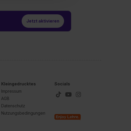
1 lit. a) DS-GVO). Die USA
dir erteilte Einwilligung
unter dem Punkt
Jetzt aktivieren
est du durch Klick auf
Kleingedrucktes
Socials
Impressum
AGB
Datenschutz
Nutzungsbedingungen