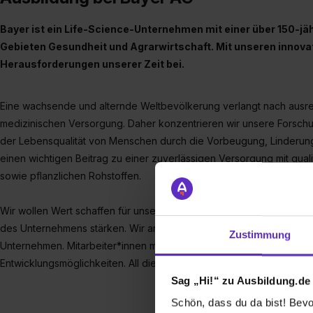
Bayer ist ein Life-Science-Unternehmen mit einer über 150-j
Gebieten Gesundheit und Agrarwirtschaft. Mit unseren innova
Herausforderungen unserer Zeit bei.
Eine wachsende und alternde Weltbevölkerung verlangt nach ausr
medizinischen Versorgung. Daher konzentrieren wir unsere Forschu
der Lebensqualität von Menschen durch die Vorbeugung, Linderung 
einen wichtigen Beitrag zu einer zuverlässigen Versorgung mit qual
sowie pflanzlichen Rohstoffen.
Wir wollen Wert schaffen für unsere Kund*innen, Aktionär*innen und 
des Unternehmens stärken. Wir arbeiten nachhaltig und stellen uns 
Zustimmung
Unternehmen. Mitarbeiter*innen mit einer Leidenschaft für Innovati
Entwicklungsmöglichkeiten. All dies ist Bestandteil unseres Unter
Sag „Hi!“ zu Ausbildung.de
Schön, dass du da bist! Bevor