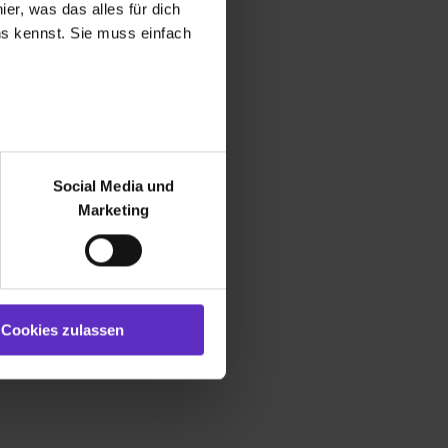
er, was das alles für dich
uns kennst. Sie muss einfach
r bei Benutzung der
bseite zu analysieren
Social Media und
ür soziale Medien, Werbung
Marketing
und Marketing“). Unsere
 bereitgestellt hast oder die
ookies zulassen“ stimmst du
e (ausgenommen „Notwendig“)
st du auch damit
Cookies zulassen
gezeigt und hierfür
ermittelt werden. Eine
Willst du nur bestimmte
hl erlauben“. Die
cial Media und Marketing“