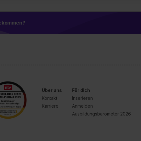
ung zur Übermittlung deiner Daten in die USA (Art. 49 Abs. 1 S. 
enes Datenschutzniveau (EuGH – Schrems II). Du kannst die von 
e Zukunft ganz oder teilweise über unsere Datenschutzerklärung 
 bekommen?
widerrufen. Weitere Informationen zu den einzelnen Cookies find
formationen:
Datenschutzerklärung
,
Impressum
.
Über uns
Für dich
Kontakt
Inserieren
Karriere
Anmelden
Ausbildungsbarometer 2026