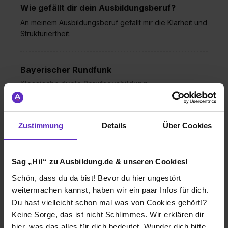
Wie gefällt dir dein Ausbildungsberuf?
An meinem Ausbildungsberuf gefällt mir die Klarheit und
Strukturiertheit.
Bayerischer Rundfunk
Klassische duale Berufsausbildung
München
2023
8 Std. pro Tag
Zustimmung
Details
Über Cookies
Übernommen
Sag „Hi!“ zu Ausbildung.de & unseren Cookies!
Verdienst
Schön, dass du da bist! Bevor du hier ungestört
1. Ausbildungsjahr:
1206€
weitermachen kannst, haben wir ein paar Infos für dich.
2. Ausbildungsjahr:
1363€
Du hast vielleicht schon mal was von Cookies gehört!?
3. Ausbildungsjahr:
1447€
Keine Sorge, das ist nicht Schlimmes. Wir erklären dir
hier, was das alles für dich bedeutet. Wunder dich bitte