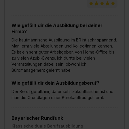
angemessenes Datenschutzniveau (EuGH – Schrems
II). Du kannst die von dir erteilte Einwilligung jederzeit mit
Wirkung für die Zukunft ganz oder teilweise über unsere
Datenschutzerklärung unter dem Punkt „Datenschutz-
Wie gefällt dir die Ausbildung bei deiner
Firma?
Einstellungen“ widerrufen. Weitere Informationen zu den
einzelnen Cookies findest du durch Klick auf „Details
Die kaufmännische Ausbildung im BR ist sehr spannend.
zeigen“. Weitere Informationen:
Datenschutzerklärung
,
Man lernt viele Abteilungen und Kolleg/innen kennen.
Es ist ein sehr guter Arbeitgeber, von Home-Office bis
Impressum
.
zu vielen Azubi-Events. Ich durfte bei vielen
Veranstaltungen dabei sein, obwohl ich
Büromanagement gelernt habe.
Wie gefällt dir dein Ausbildungsberuf?
Der Beruf gefällt mir, da er sehr zukunftssicher ist und
man die Grundlagen einer Bürokauffrau gut lernt.
Bayerischer Rundfunk
Klassische duale Berufsausbildung