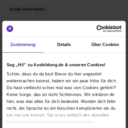
Azubi-Interviews
Azubi-Interviews
Zustimmung
Details
Über Cookies
Sag „Hi!“ zu Ausbildung.de & unseren Cookies!
Schön, dass du da bist! Bevor du hier ungestört
weitermachen kannst, haben wir ein paar Infos für dich.
Du hast vielleicht schon mal was von Cookies gehört!?
Keine Sorge, das ist nicht Schlimmes. Wir erklären dir
Vivien Figura
hier, was das alles für dich bedeutet. Wunder dich bitte
Verwaltungsfachangestellte/r
nicht, die Sprache ist ein bisschen komplizierter als du
sie von uns kennst. Sie muss einfach den aktuellen
Interview lesen
Datenschutzbestimmungen gerecht werden.