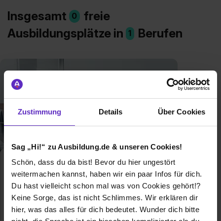
Insgesamt
freie
0
Ausbildungsplätze in
Berufen
1
Zustimmung
Details
Über Cookies
Sag „Hi!“ zu Ausbildung.de & unseren Cookies!
Schön, dass du da bist! Bevor du hier ungestört
Kaufmann/-frau im E-
Commerce
weitermachen kannst, haben wir ein paar Infos für dich.
Klassische duale
Du hast vielleicht schon mal was von Cookies gehört!?
Berufsausbildung
Keine Sorge, das ist nicht Schlimmes. Wir erklären dir
hier, was das alles für dich bedeutet. Wunder dich bitte
Kaufmann/-frau im E-Commerce: Alle