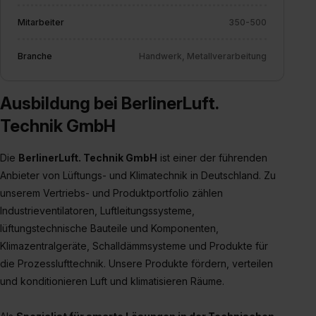
angemessenes Datenschutzniveau (EuGH – Schrems
II). Du kannst die von dir erteilte Einwilligung jederzeit mit
Mitarbeiter
350-500
Wirkung für die Zukunft ganz oder teilweise über unsere
Datenschutzerklärung unter dem Punkt „Datenschutz-
Branche
Handwerk, Metallverarbeitung
Einstellungen“ widerrufen. Weitere Informationen zu den
einzelnen Cookies findest du durch Klick auf „Details
Ausbildung bei BerlinerLuft.
zeigen“. Weitere Informationen:
Datenschutzerklärung
,
Impressum
.
Technik GmbH
Die
BerlinerLuft. Technik GmbH
ist einer der führenden
Anbieter von Lüftungs- und Klimatechnik in Deutschland. Zu
unserem Vertriebs- und Produktportfolio zählen
Industrieventilatoren, Luftleitungssysteme,
lüftungstechnische Bauteile und Komponenten,
Klimazentralgeräte, Schalldämmsysteme und Produkte für
die Prozesslufttechnik. Unsere Produkte fördern, verteilen
und konditionieren Luft und klimatisieren Räume.