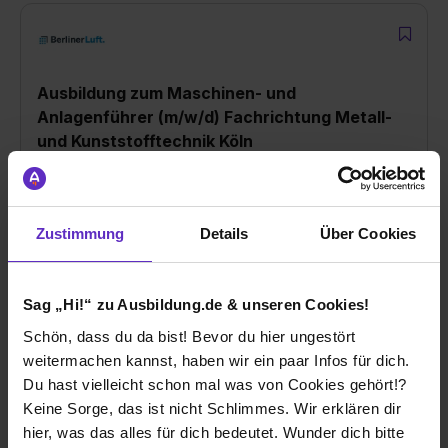
Ausbildung zum Maschinen- und
Anlagenführer (m/w/d) Fachrichtung Metall-
und Kunststofftechnik Köln
bei
BerlinerLuft. Technik GmbH
51069 Köln
Zustimmung
Details
Über Cookies
01.08.2027
1 freier Platz
Sag „Hi!“ zu Ausbildung.de & unseren Cookies!
Schön, dass du da bist! Bevor du hier ungestört
weitermachen kannst, haben wir ein paar Infos für dich.
Weitere Ergebnisse laden
Du hast vielleicht schon mal was von Cookies gehört!?
Keine Sorge, das ist nicht Schlimmes. Wir erklären dir
hier, was das alles für dich bedeutet. Wunder dich bitte