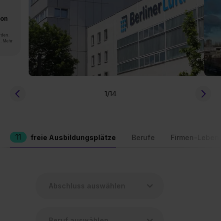
von
rden.
n. Mehr
1
/14
11
freie Ausbildungsplätze
Berufe
Firmen-Leben