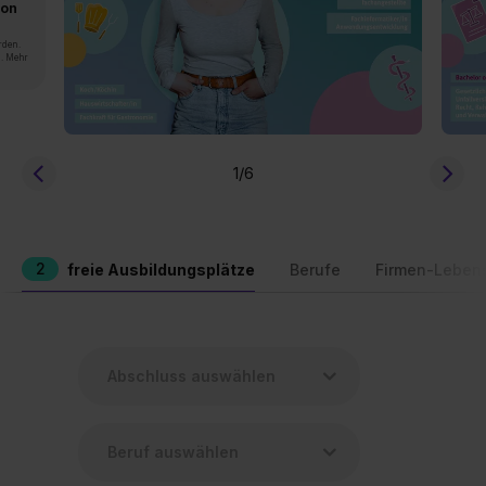
von
rden.
n. Mehr
1
/6
2
freie Ausbildungsplätze
Berufe
Firmen-Leben