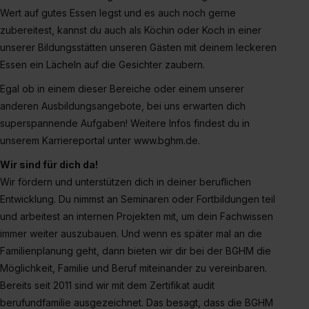
Wert auf gutes Essen legst und es auch noch gerne
Auswahl über die Checkboxen und klick auf „Auswahl
erlauben“. Die Einwilligung zur Platzierung von Cookies
zubereitest, kannst du auch als Köchin oder Koch in einer
der Kategorien „Präferenzen“, „Statistiken“ und „Social
unserer Bildungsstätten unseren Gästen mit deinem leckeren
Media und Marketing“ umfasst hierbei die Einwilligung
Essen ein Lächeln auf die Gesichter zaubern.
zur Übermittlung deiner Daten in die USA (Art. 49 Abs. 1
Egal ob in einem dieser Bereiche oder einem unserer
S. 1 lit. a) DS-GVO). Die USA verfügen über kein
anderen Ausbildungsangebote, bei uns erwarten dich
angemessenes Datenschutzniveau (EuGH – Schrems
superspannende Aufgaben! Weitere Infos findest du in
II). Du kannst die von dir erteilte Einwilligung jederzeit mit
unserem Karriereportal unter www.bghm.de.
Wirkung für die Zukunft ganz oder teilweise über unsere
Datenschutzerklärung unter dem Punkt „Datenschutz-
Wir sind für dich da!
Einstellungen“ widerrufen. Weitere Informationen zu den
Wir fördern und unterstützen dich in deiner beruflichen
einzelnen Cookies findest du durch Klick auf „Details
Entwicklung. Du nimmst an Seminaren oder Fortbildungen teil
zeigen“. Weitere Informationen:
Datenschutzerklärung
,
und arbeitest an internen Projekten mit, um dein Fachwissen
Impressum
.
immer weiter auszubauen. Und wenn es später mal an die
Familienplanung geht, dann bieten wir dir bei der BGHM die
Möglichkeit, Familie und Beruf miteinander zu vereinbaren.
Bereits seit 2011 sind wir mit dem Zertifikat audit
berufundfamilie ausgezeichnet. Das besagt, dass die BGHM