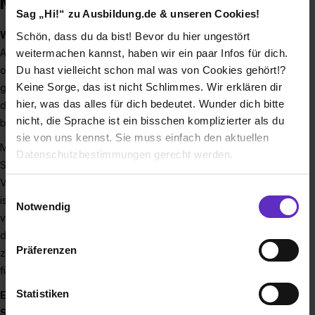
Metall
Sag „Hi!“ zu Ausbildung.de & unseren Cookies!
Wer ist die BGHM? Und was macht sie?
Schön, dass du da bist! Bevor du hier ungestört
Automobilhersteller und -werkstätten, Tischlereien, Werften
weitermachen kannst, haben wir ein paar Infos für dich.
Du hast vielleicht schon mal was von Cookies gehört!?
oder Sägewerke – in den Branchen Holz und Metall gibt es
Keine Sorge, das ist nicht Schlimmes. Wir erklären dir
ganz viele unterschiedliche Berufe und Zweige. Hier sind
hier, was das alles für dich bedeutet. Wunder dich bitte
deutschlandweit etwa 5 Millionen Menschen beschäftigt und
nicht, die Sprache ist ein bisschen komplizierter als du
bei der BGHM gesetzlich unfallversichert.
sie von uns kennst. Sie muss einfach den aktuellen
Mit rund 3.000 Mitarbeiterinnen und Mitarbeitern an 27
Datenschutzbestimmungen gerecht werden.
Standorten sorgen wir bei der BGHM dafür, dass unsere
Versicherten sicher arbeiten können. Unser wichtigstes Ziel
Die Nutzung von Cookies auf Ausbildung.de
Einwilligungsauswahl
ist die Prävention, d.h. Arbeitsunfälle und Gefährdungen zu
Notwendig
verhindern. Passiert trotz allem mal etwas, unterstützen wir
Wir verwenden Cookies zur technischen Funktion
die Betroffenen mit allen geeigneten Mitteln auf ihrem Weg
unserer Webseite („Notwendig“), um von dir bei
Präferenzen
zurück in ein selbstständiges (Arbeits-) Leben. Denn wir sind
Benutzung der Webseite getroffenen Einstellungen zu
für unsere Versicherten da. #WirsindBGHM!
speichern ( „Präferenzen“), die Zugriffe auf unsere
Webseite zu analysieren („Statistiken“), um
Statistiken
Entdecke die große Auswahl an Ausbildungs- und
Informationen zu deiner Verwendung unserer Website an
Studienplätzen bei uns: