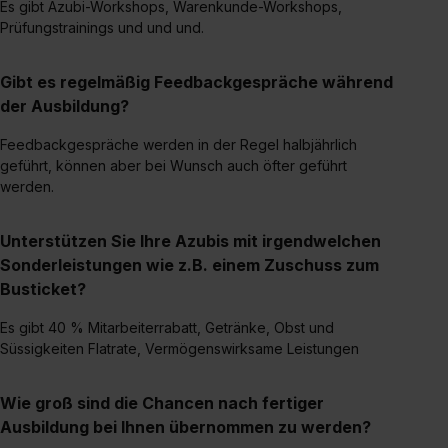
Es gibt Azubi-Workshops, Warenkunde-Workshops,
der Kategorien „Präferenzen“, „Statistiken“ und „Social
Prüfungstrainings und und und.
Media und Marketing“ umfasst hierbei die Einwilligung
zur Übermittlung deiner Daten in die USA (Art. 49 Abs. 1
Gibt es regelmäßig Feedbackgespräche während
S. 1 lit. a) DS-GVO). Die USA verfügen über kein
der Ausbildung?
angemessenes Datenschutzniveau (EuGH – Schrems
II). Du kannst die von dir erteilte Einwilligung jederzeit mit
Feedbackgespräche werden in der Regel halbjährlich
geführt, können aber bei Wunsch auch öfter geführt
Wirkung für die Zukunft ganz oder teilweise über unsere
werden.
Datenschutzerklärung unter dem Punkt „Datenschutz-
Einstellungen“ widerrufen. Weitere Informationen zu den
einzelnen Cookies findest du durch Klick auf „Details
Unterstützen Sie Ihre Azubis mit irgendwelchen
zeigen“. Weitere Informationen:
Datenschutzerklärung
,
Sonderleistungen wie z.B. einem Zuschuss zum
Impressum
.
Busticket?
Es gibt 40 % Mitarbeiterrabatt, Getränke, Obst und
Süssigkeiten Flatrate, Vermögenswirksame Leistungen
Wie groß sind die Chancen nach fertiger
Ausbildung bei Ihnen übernommen zu werden?