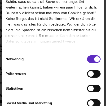
Schön, dass du da bist! Bevor du hier ungestört
(ehemals LDT Nagold), Abschluss Textilbetriebswirt
weitermachen kannst, haben wir ein paar Infos für dich.
Studiengang BWL Handel Fashionmanagement - DHBW
(Duale Hochschule Baden Württemberg), Abschluss
Du hast vielleicht schon mal was von Cookies gehört!?
Bachelor of Arts
Keine Sorge, das ist nicht Schlimmes. Wir erklären dir
hier, was das alles für dich bedeutet. Wunder dich bitte
nicht, die Sprache ist ein bisschen komplizierter als du
Wie sieht der Bewerbungsprozess für eine
sie von uns kennst. Sie muss einfach den aktuellen
Ausbildungsstelle bei Ihnen aus?
Datenschutzbestimmungen gerecht werden.
Ein Lebenslauf genügt, vielleicht schreibst du uns ein zwei
Zeilen, was dich am Beruf des Verkäufers/der Verkäuferin
Die Nutzung von Cookies auf Ausbildung.de
Einwilligungsauswahl
interessiert.
Notwendig
Wir verwenden Cookies zur technischen Funktion
Bis wann muss man sich für einen
unserer Webseite („Notwendig“), um von dir bei
Ausbildungsplatz bewerben?
Präferenzen
Benutzung der Webseite getroffenen Einstellungen zu
speichern ( „Präferenzen“), die Zugriffe auf unsere
bis zum 29.7. da die Ausbildung am 1.8. beginnt
Webseite zu analysieren („Statistiken“), um
Statistiken
Informationen zu deiner Verwendung unserer Website an
Wie viele Ausbildungsstellen werden jährlich bei
unsere Partner für soziale Medien, Werbung und
Ihnen ausgeschrieben?
Social Media und Marketing
Analysen weiterzugeben und um Inhalte und Anzeigen zu