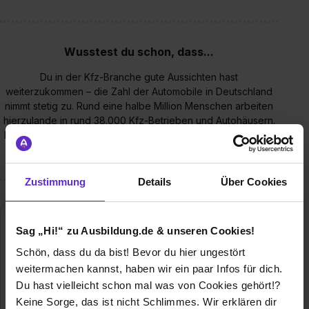
Wusstest du schon, dass...
Du in der Kfz-Branche gute Aussichten hast
weiterzukommen – die Zahl der Automobile in Deutschland
nimmt stetig zu. Rund eine halbe Million Menschen arbeiten
hierzulande in rund 38.000 Kfz-Betrieben und Autohäusern.
Mit durchschnittlich 90.000 Azubis ist das Kfz-Gewerbe der
größte Ausbilder im Handwerk.
Zustimmung
Details
Über Cookies
Sag „Hi!“ zu Ausbildung.de & unseren Cookies!
Schön, dass du da bist! Bevor du hier ungestört
weitermachen kannst, haben wir ein paar Infos für dich.
Du hast vielleicht schon mal was von Cookies gehört!?
Keine Sorge, das ist nicht Schlimmes. Wir erklären dir