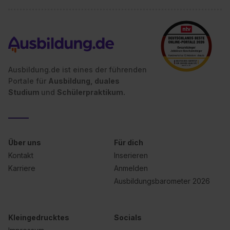
S. 1 lit. a) DS-GVO). Die USA verfügen über kein
angemessenes Datenschutzniveau (EuGH – Schrems
II). Du kannst die von dir erteilte Einwilligung jederzeit mit
Wirkung für die Zukunft ganz oder teilweise über unsere
Datenschutzerklärung unter dem Punkt „Datenschutz-
Einstellungen“ widerrufen. Weitere Informationen zu den
Ausbildung.de ist eines der führenden
einzelnen Cookies findest du durch Klick auf „Details
Portale für
Ausbildung, duales
zeigen“. Weitere Informationen:
Datenschutzerklärung
,
Studium
und
Schülerpraktikum.
Impressum
.
Über uns
Für dich
Kontakt
Inserieren
Karriere
Anmelden
Ausbildungsbarometer 2026
Kleingedrucktes
Socials