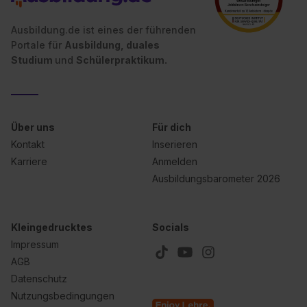
II). Du kannst die von dir erteilte Einwilligung jederzeit mit
Wirkung für die Zukunft ganz oder teilweise über unsere
Ausbildung.de ist eines der führenden
Datenschutzerklärung unter dem Punkt „Datenschutz-
Portale für
Ausbildung, duales
Einstellungen“ widerrufen. Weitere Informationen zu den
Studium
und
Schülerpraktikum.
einzelnen Cookies findest du durch Klick auf „Details
zeigen“. Weitere Informationen:
Datenschutzerklärung
,
Impressum
.
Über uns
Für dich
Kontakt
Inserieren
Karriere
Anmelden
Ausbildungsbarometer 2026
Kleingedrucktes
Socials
Impressum
AGB
Datenschutz
Nutzungsbedingungen