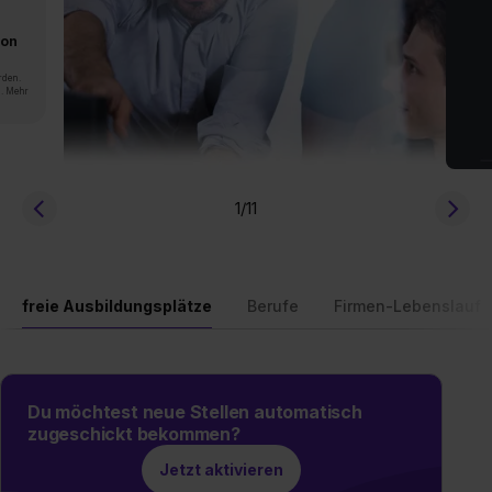
von
rden.
n. Mehr
1
/11
freie Ausbildungsplätze
Berufe
Firmen-Lebenslauf
Du möchtest neue Stellen automatisch
zugeschickt bekommen?
Jetzt aktivieren