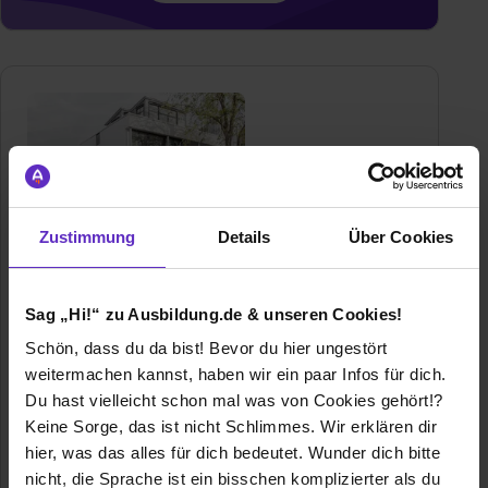
Zustimmung
Details
Über Cookies
BREUER Nachrichtentechnik GmbH
Pützchens Chaussee 199
Sag „Hi!“ zu Ausbildung.de & unseren Cookies!
53229 Bonn
Schön, dass du da bist! Bevor du hier ungestört
022844470844
weitermachen kannst, haben wir ein paar Infos für dich.
E-Mail anzeigen
Du hast vielleicht schon mal was von Cookies gehört!?
Gründungsjahr
1983
Keine Sorge, das ist nicht Schlimmes. Wir erklären dir
hier, was das alles für dich bedeutet. Wunder dich bitte
Mitarbeiter
65
nicht, die Sprache ist ein bisschen komplizierter als du