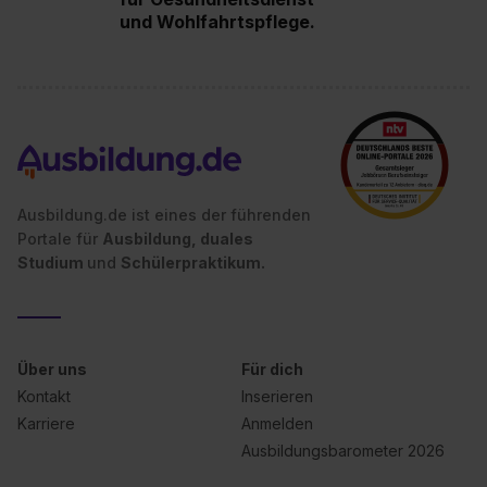
zur Übermittlung deiner Daten in die USA (Art. 49 Abs. 1
und Wohlfahrtspflege.
S. 1 lit. a) DS-GVO). Die USA verfügen über kein
angemessenes Datenschutzniveau (EuGH – Schrems
II). Du kannst die von dir erteilte Einwilligung jederzeit mit
Wirkung für die Zukunft ganz oder teilweise über unsere
Datenschutzerklärung unter dem Punkt „Datenschutz-
Einstellungen“ widerrufen. Weitere Informationen zu den
einzelnen Cookies findest du durch Klick auf „Details
Ausbildung.de ist eines der führenden
zeigen“. Weitere Informationen:
Datenschutzerklärung
,
Portale für
Ausbildung, duales
Impressum
.
Studium
und
Schülerpraktikum.
Über uns
Für dich
Kontakt
Inserieren
Karriere
Anmelden
Ausbildungsbarometer 2026