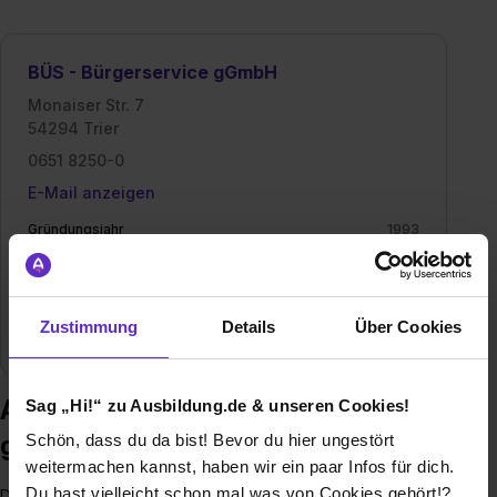
BÜS - Bürgerservice gGmbH
Monaiser Str. 7
54294 Trier
0651 8250-0
E-Mail anzeigen
Gründungsjahr
1993
Mitarbeiter
Ca. 400
Zustimmung
Details
Über Cookies
Branche
Bildung, Dienstleistung, Handwerk, Soziales
Ausbildung bei BÜS - Bürgerservice
Sag „Hi!“ zu Ausbildung.de & unseren Cookies!
gGmbH
Schön, dass du da bist! Bevor du hier ungestört
weitermachen kannst, haben wir ein paar Infos für dich.
Du hast vielleicht schon mal was von Cookies gehört!?
Die BÜS – Bürgerservice gGmbH ist ein sozialorientiertes