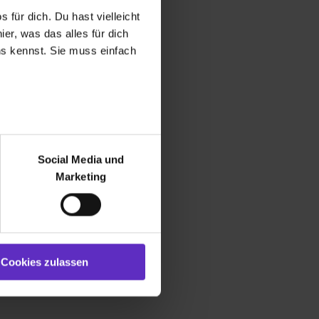
 für dich. Du hast vielleicht
er, was das alles für dich
uns kennst. Sie muss einfach
r bei Benutzung der
bseite zu analysieren
Social Media und
ür soziale Medien, Werbung
Marketing
und Marketing“). Unsere
 bereitgestellt hast oder die
ookies zulassen“ stimmst du
e (ausgenommen „Notwendig“)
st du auch damit
Cookies zulassen
gezeigt und hierfür
ermittelt werden. Eine
Willst du nur bestimmte