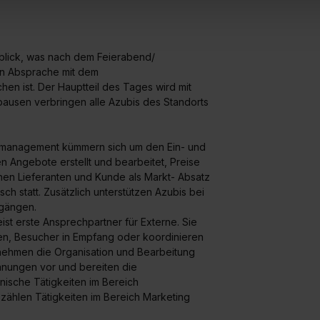
 triff deine Auswahl über die Checkboxen und klick auf „Auswa
 von Cookies der Kategorien „Präferenzen“, „Statistiken“ und „So
ung zur Übermittlung deiner Daten in die USA (Art. 49 Abs. 1 S. 
enes Datenschutzniveau (EuGH – Schrems II). Du kannst die von 
blick, was nach dem Feierabend/
 in Absprache mit dem
e Zukunft ganz oder teilweise über unsere Datenschutzerklärung 
n ist. Der Hauptteil des Tages wird mit
widerrufen. Weitere Informationen zu den einzelnen Cookies find
pausen verbringen alle Azubis des Standorts
formationen:
Datenschutzerklärung
,
Impressum
.
smanagement kümmern sich um den Ein- und
 Angebote erstellt und bearbeitet, Preise
chen Lieferanten und Kunde als Markt- Absatz
sch statt. Zusätzlich unterstützen Azubis bei
rgängen.
t erste Ansprechpartner für Externe. Sie
n, Besucher in Empfang oder koordinieren
nehmen die Organisation und Bearbeitung
lanungen vor und bereiten die
ische Tätigkeiten im Bereich
hlen Tätigkeiten im Bereich Marketing