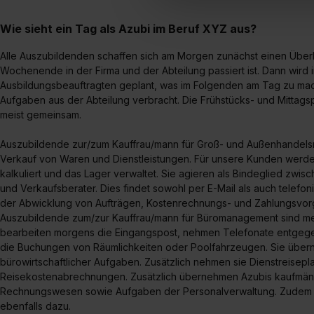
Verwendungszwecke zulassen,
Einwilligung zur Platzierung
Wie sieht ein Tag als Azubi im Beruf XYZ aus?
umfasst hierbei die Einwillig
verfügen über kein angemess
Alle Auszubildenden schaffen sich am Morgen zunächst einen Über
Wochenende in der Firma und der Abteilung passiert ist. Dann wird
jederzeit mit Wirkung für di
Ausbildungsbeauftragten geplant, was im Folgenden am Tag zu mache
„Datenschutz-Einstellungen“ 
Aufgaben aus der Abteilung verbracht. Die Frühstücks- und Mittags
„Details zeigen“. Weitere In
meist gemeinsam.
Auszubildende zur/zum Kauffrau/mann für Groß- und Außenhandel
Verkauf von Waren und Dienstleistungen. Für unsere Kunden werden
kalkuliert und das Lager verwaltet. Sie agieren als Bindeglied zwis
und Verkaufsberater. Dies findet sowohl per E-Mail als auch telefoni
der Abwicklung von Aufträgen, Kostenrechnungs- und Zahlungsvo
Auszubildende zum/zur Kauffrau/mann für Büromanagement sind meis
bearbeiten morgens die Eingangspost, nehmen Telefonate entgege
die Buchungen von Räumlichkeiten oder Poolfahrzeugen. Sie über
bürowirtschaftlicher Aufgaben. Zusätzlich nehmen sie Dienstreisep
Reisekostenabrechnungen. Zusätzlich übernehmen Azubis kaufmänn
Rechnungswesen sowie Aufgaben der Personalverwaltung. Zudem zä
ebenfalls dazu.