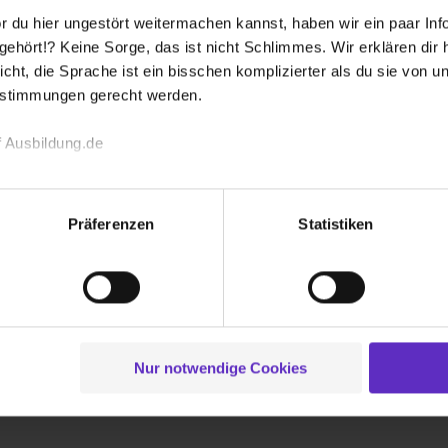
 du hier ungestört weitermachen kannst, haben wir ein paar Infos
hört!? Keine Sorge, das ist nicht Schlimmes. Wir erklären dir hi
e die Berufsschule entweder im
icht, die Sprache ist ein bisschen komplizierter als du sie von 
estimmungen gerecht werden.
 er an einem der Tage nach der Berufsschule
h einmal in den Betrieb.
 Ausbildung.de
dieser Woche nicht zu arbeiten in den Betrieb.
echnischen Funktion unserer Webseite („Notwendig“), um von di
lungen zu speichern ( „Präferenzen“), die Zugriffe auf unsere We
Präferenzen
Statistiken
ionen zu deiner Verwendung unserer Website an unsere Partner f
und um Inhalte und Anzeigen zu personalisieren („Social Media 
eichen weitere Ansprechpartner, die als
tionen möglicherweise mit weiteren Daten zusammen, die du ihnen
er hinaus sind alle Mitarbeitenden in die
g der Dienste gesammelt haben. Durch Klick auf den Button „C
lmäßig Feedbackgespräche in der gesamten
 der Datenverarbeitung für alle genannten Verwendungszweck
ei der separaten Aktivierung von „Social Media und Marketing“ bi
 Standort oder auch standortübergreifend
Nur notwendige Cookies
 Setzen der Cookies externe Inhalte (z.B. Videos oder Posts) an
ne Daten an Social Media Dienste, ggfs. mit Sitz in den USA, üb
uch später noch im Einzelfall bei dem jeweiligen Inhalt erteilen. 