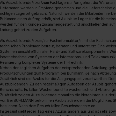
Als Auszubildende/r zur/zum Fachlageristin/en gehört die Warena
Lieferanten werden in Empfang genommen und die Lieferscheine g
richtigen Lagerort gebracht. Natürlich werden die Mitarbeiter hier
Buhlmann einen Auftrag erhält, sind Azubis im Lager für die Kommis
werden für den Kunden zusammengestellt und anschließenden auf 
Ladung gehört zu den Aufgaben.
Als Auszubildende/r zum/zur Fachinformatiker/in mit der Fachrichtu
technischen Problemen betreut, beraten und unterstützt. Eine weiter
Systemen einschließlich aller Hard- und Softwarekomponenten. Weite
Inbetriebnahme von Systemen der Informations- und Telekommunik
Realisierung komplexer Systeme der IT-Technik.
Neben den täglichen Aufgaben der entsprechenden Abteilung gehö
Produktschulungen zum Programm bei Buhlmann. Je nach Abteilung va
Zusätzlich sind die Azubis für die Ausgangspost verantwortlich. Der 
Auszubildenden. Zu den regelmäßigen Aufgaben der Azubis gehör
Berichtshefts. Es fallen Wochenberichte wöchentlich und Abteilung
Zusätzlich zeigen Auszubildende monatlich die Notenlisten aus der 
vor. Bei BUHLMANN bekommen Azubis außerdem die Möglichkeit St
besuchen. Nach dem Besuch fallen Besuchsberichte an.
Insgesamt sieht jeder Tag eines Azubis anders aus und ist sehr a