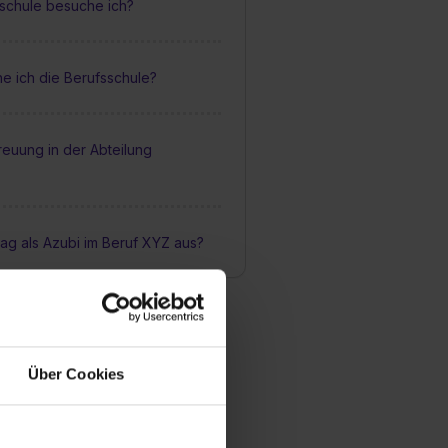
schule besuche ich?
e ich die Berufsschule?
treuung in der Abteilung
Tag als Azubi im Beruf XYZ aus?
Über Cookies