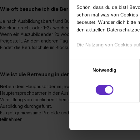
Schön, dass du da bist! Bevor
Wie oft besuche ich die Berufsschule?
schon mal was von Cookies ge
Je nach Ausbildungsberuf und Bundesland besuchen Auszubildend
bedeutet. Wunder dich bitte n
Blockunterricht oder 1-2x wöchentlich.
den aktuellen Datenschutzb
Wenn ein Auszubildender 2x wöchentlich Berufsschule hat, so wird
freigestellt. An dem anderen Tag fährt er nach der Berufsschule noc
Die Nutzung von Cookies auf
Findet die Berufsschule im Blockunterricht statt, muss ein Azubi in 
Wir verwenden Cookies zur t
Einwilligungsauswahl
Webseite getroffenen Einstel
Notwendig
Wie ist die Betreuung in der Abteilung gewährleistet?
(„Statistiken“), um Informat
und Analysen weiterzugeben 
Neben dem Haupausbilder im jeweiligen Standort gibt es in den Ber
Partner führen diese Informa
Hauptansprechpartner in der Ausbildung zur Verfügung stehen. Darüb
sie im Rahmen deiner Nutzun
Vermittlung von fachlichen Themen eingebunden. Es werden rege
dem Setzen der Cookies und
Ausbildung durchgeführt.
zu. . In diesem Fall sowie b
Es gibt gemeinsame Projekte und Meetings an denen alle Azubis im
teilnehmen.
einverstanden, dass dir nach
erforderliche personenbezoge
Erlaubnis hierfür kannst du a