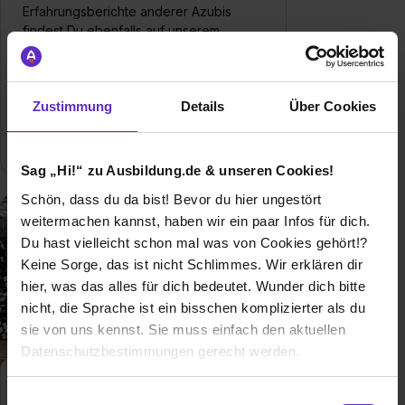
Erfahrungsberichte anderer Azubis
findest Du ebenfalls auf unserem
Berufsprofil.
Allgemeine Infos zum Ausbildungsberuf
Zustimmung
Details
Über Cookies
0 freie Ausbildungsstellen
Sag „Hi!“ zu Ausbildung.de & unseren Cookies!
Schön, dass du da bist! Bevor du hier ungestört
weitermachen kannst, haben wir ein paar Infos für dich.
Du hast vielleicht schon mal was von Cookies gehört!?
Keine Sorge, das ist nicht Schlimmes. Wir erklären dir
hier, was das alles für dich bedeutet. Wunder dich bitte
nicht, die Sprache ist ein bisschen komplizierter als du
sie von uns kennst. Sie muss einfach den aktuellen
Datenschutzbestimmungen gerecht werden.
Werkstoffprüfer/in
Die Nutzung von Cookies auf Ausbildung.de
Einwilligungsauswahl