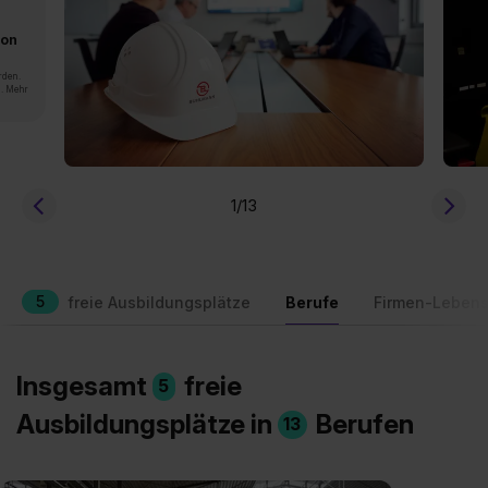
von
rden.
n. Mehr
1
/13
5
freie Ausbildungsplätze
Berufe
Firmen-Lebens
Insgesamt
freie
5
Ausbildungsplätze in
Berufen
13