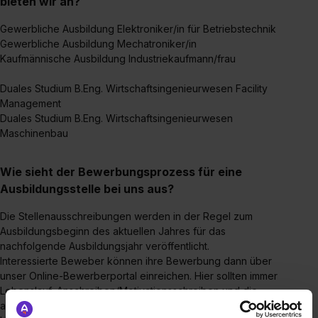
bieten wir an?
Gewerbliche Ausbildung Elektroniker/in für Betriebstechnik
Gewerbliche Ausbildung Mechatroniker/in
Kaufmännische Ausbildung Industriekaufmann/frau
Duales Studium B.Eng. Wirtschaftsingenieurwesen Facility
Management
Duales Studium B.Eng. Wirtschaftsingenieurwesen
Maschinenbau
Wie sieht der Bewerbungsprozess für eine
Ausbildungsstelle bei uns aus?
Die Stellenausschreibungen werden in der Regel zum
Ausbildungsbeginn des aktuellen Jahres für das
nachfolgende Ausbildungsjahr veröffentlicht.
Interessierte Beweber können ihre Bewerbung dann über
unser Online-Bewerberportal einreichen. Hier sollten immer
Lebenslauf, Anschreiben/Motivationsschreiben und die
aktuellen Zeugnisse (die letzten 2-3) eingereicht werden.