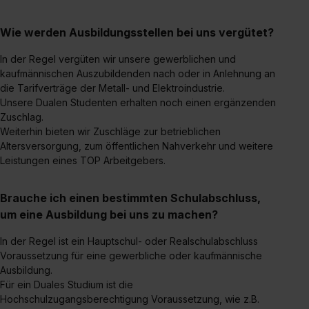
Dienste, ggfs. mit Sitz in den USA, übermittelt werden.
Eine Erlaubnis hierfür kannst du auch später noch im
Wie werden Ausbildungsstellen bei uns vergütet?
Einzelfall bei dem jeweiligen Inhalt erteilen. Willst du nur
In der Regel vergüten wir unsere gewerblichen und
bestimmte Verwendungszwecke zulassen, triff deine
kaufmännischen Auszubildenden nach oder in Anlehnung an
Auswahl über die Checkboxen und klick auf „Auswahl
die Tarifverträge der Metall- und Elektroindustrie.
erlauben“. Die Einwilligung zur Platzierung von Cookies
Unsere Dualen Studenten erhalten noch einen ergänzenden
der Kategorien „Präferenzen“, „Statistiken“ und „Social
Zuschlag.
Media und Marketing“ umfasst hierbei die Einwilligung
Weiterhin bieten wir Zuschläge zur betrieblichen
zur Übermittlung deiner Daten in die USA (Art. 49 Abs. 1
Altersversorgung, zum öffentlichen Nahverkehr und weitere
Leistungen eines TOP Arbeitgebers.
S. 1 lit. a) DS-GVO). Die USA verfügen über kein
angemessenes Datenschutzniveau (EuGH – Schrems
II). Du kannst die von dir erteilte Einwilligung jederzeit mit
Brauche ich einen bestimmten Schulabschluss,
Wirkung für die Zukunft ganz oder teilweise über unsere
um eine Ausbildung bei uns zu machen?
Datenschutzerklärung unter dem Punkt „Datenschutz-
In der Regel ist ein Hauptschul- oder Realschulabschluss
Einstellungen“ widerrufen. Weitere Informationen zu den
Voraussetzung für eine gewerbliche oder kaufmännische
einzelnen Cookies findest du durch Klick auf „Details
Ausbildung.
zeigen“. Weitere Informationen:
Datenschutzerklärung
,
Für ein Duales Studium ist die
Impressum
.
Hochschulzugangsberechtigung Voraussetzung, wie z.B.