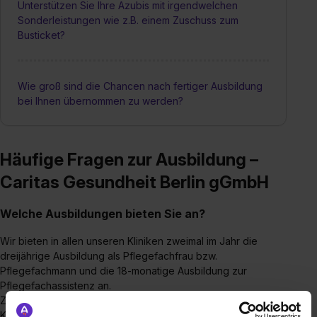
Unterstützen Sie Ihre Azubis mit irgendwelchen
Sonderleistungen wie z.B. einem Zuschuss zum
Busticket?
Wie groß sind die Chancen nach fertiger Ausbildung
bei Ihnen übernommen zu werden?
Häufige Fragen zur Ausbildung –
Caritas Gesundheit Berlin gGmbH
Welche Ausbildungen bieten Sie an?
Wir bieten in allen unseren Kliniken zweimal im Jahr die
dreijährige Ausbildung als Pflegefachfrau bzw.
Pflegefachmann und die 18-monatige Ausbildung zur
Pflegefachassistenz an.
Zusätzlich bieten wir auch zweimal im Jahr in unseren
Kliniken Dominikus in Berlin-Reinickendorf (Hermsdorf) und