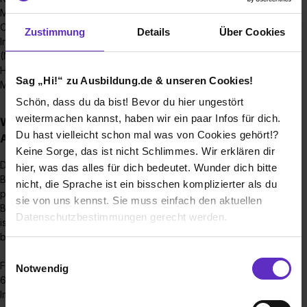
Maria Heimsuchung in Berlin-Pankow die Ausbildung als
Operationstechnische*r Assistent*in an.
Zustimmung
Details
Über Cookies
In unserem eigenen Medizinischen Versorgungszentrum
(MVZ) mit Hautsitz in Berlin-Pankow an der Klinik Maria
Heimsuchung bieten wir zweimal im Jahr die Ausbildung als
Sag „Hi!“ zu Ausbildung.de & unseren Cookies!
Medizinische*r Fachangestellte*r (MFA) an.
Schön, dass du da bist! Bevor du hier ungestört
weitermachen kannst, haben wir ein paar Infos für dich.
Wie sieht der Bewerbungsprozess für eine
Du hast vielleicht schon mal was von Cookies gehört!?
Ausbildungsstelle bei Ihnen aus?
Keine Sorge, das ist nicht Schlimmes. Wir erklären dir
Deine Bewerbung erreicht uns direkt über das
hier, was das alles für dich bedeutet. Wunder dich bitte
Bewerbungsformular der jeweiligen Ausbildungsstelle oder
nicht, die Sprache ist ein bisschen komplizierter als du
per E-Mail an jobs@caritas-gesundheit.de. Deine
sie von uns kennst. Sie muss einfach den aktuellen
Bewerbung muss nicht vollständig sein, aber ein Lebenslauf
Datenschutzbestimmungen gerecht werden.
ist schon sehr hilfreich, um einen ersten EIndruck zu
bekommen...
Die Nutzung von Cookies auf Ausbildung.de
Einwilligungsauswahl
Fragen (fast) jeder Art beantworten wir gern unter 0162
Notwendig
6471247.
Wir verwenden Cookies zur technischen Funktion
Im Anschluss werden sich die Ausbildungskoordinatorinnen
unserer Webseite („Notwendig“), um von dir bei