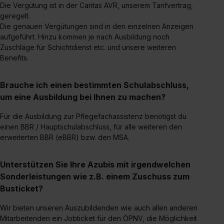
Die Vergütung ist in der Caritas AVR, unserem Tarifvertrag,
Dienste, ggfs. mit Sitz in den USA, übermittelt werden.
geregelt.
Eine Erlaubnis hierfür kannst du auch später noch im
Die genauen Vergütungen sind in den einzelnen Anzeigen
Einzelfall bei dem jeweiligen Inhalt erteilen. Willst du nur
aufgeführt. Hinzu kommen je nach Ausbildung noch
bestimmte Verwendungszwecke zulassen, triff deine
Zuschläge für Schichtdienst etc. und unsere weiteren
Benefits.
Auswahl über die Checkboxen und klick auf „Auswahl
erlauben“. Die Einwilligung zur Platzierung von Cookies
der Kategorien „Präferenzen“, „Statistiken“ und „Social
Brauche ich einen bestimmten Schulabschluss,
Media und Marketing“ umfasst hierbei die Einwilligung
um eine Ausbildung bei Ihnen zu machen?
zur Übermittlung deiner Daten in die USA (Art. 49 Abs. 1
Für die Ausbildung zur Pflegefachassistenz benötigst du
S. 1 lit. a) DS-GVO). Die USA verfügen über kein
einen BBR / Hauptschulabschluss, für alle weiteren den
angemessenes Datenschutzniveau (EuGH – Schrems
erweiterten BBR (eBBR) bzw. den MSA.
II). Du kannst die von dir erteilte Einwilligung jederzeit mit
Wirkung für die Zukunft ganz oder teilweise über unsere
Unterstützen Sie Ihre Azubis mit irgendwelchen
Datenschutzerklärung unter dem Punkt „Datenschutz-
Sonderleistungen wie z.B. einem Zuschuss zum
Einstellungen“ widerrufen. Weitere Informationen zu den
Busticket?
einzelnen Cookies findest du durch Klick auf „Details
zeigen“. Weitere Informationen:
Datenschutzerklärung
,
Wir bieten unseren Auszubildenden wie auch allen anderen
Impressum
.
Mitarbeitenden ein Jobticket für den ÖPNV, die Möglichkeit