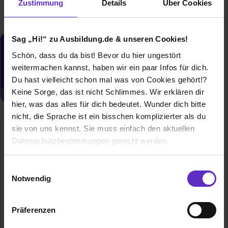
Zustimmung
Details
Über Cookies
Sag „Hi!“ zu Ausbildung.de & unseren Cookies!
Du möchtest neue Stellen automatisch
Schön, dass du da bist! Bevor du hier ungestört
zugeschickt bekommen?
weitermachen kannst, haben wir ein paar Infos für dich.
Jetzt aktivieren
Du hast vielleicht schon mal was von Cookies gehört!?
Keine Sorge, das ist nicht Schlimmes. Wir erklären dir
hier, was das alles für dich bedeutet. Wunder dich bitte
nicht, die Sprache ist ein bisschen komplizierter als du
sie von uns kennst. Sie muss einfach den aktuellen
Datenschutzbestimmungen gerecht werden.
Die Nutzung von Cookies auf Ausbildung.de
Einwilligungsauswahl
Notwendig
Wir verwenden Cookies zur technischen Funktion
unserer Webseite („Notwendig“), um von dir bei
Mediengruppe Attenkofer
Präferenzen
Benutzung der Webseite getroffenen Einstellungen zu
Ludwigsplatz 32
speichern ( „Präferenzen“), die Zugriffe auf unsere