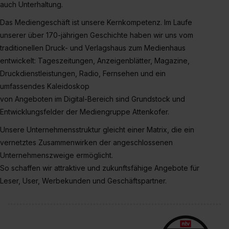
Eine Erlaubnis hierfür kannst du auch später noch im
auch Unterhaltung.
Einzelfall bei dem jeweiligen Inhalt erteilen. Willst du nur
Das Mediengeschäft ist unsere Kernkompetenz. Im Laufe
bestimmte Verwendungszwecke zulassen, triff deine
unserer über 170-jährigen Geschichte haben wir uns vom
Auswahl über die Checkboxen und klick auf „Auswahl
traditionellen Druck- und Verlagshaus zum Medienhaus
erlauben“. Die Einwilligung zur Platzierung von Cookies
entwickelt: Tageszeitungen, Anzeigenblätter, Magazine,
der Kategorien „Präferenzen“, „Statistiken“ und „Social
Druckdienstleistungen, Radio, Fernsehen und ein
Media und Marketing“ umfasst hierbei die Einwilligung
umfassendes Kaleidoskop
zur Übermittlung deiner Daten in die USA (Art. 49 Abs. 1
von Angeboten im Digital-Bereich sind Grundstock und
S. 1 lit. a) DS-GVO). Die USA verfügen über kein
Entwicklungsfelder der Mediengruppe Attenkofer.
angemessenes Datenschutzniveau (EuGH – Schrems
II). Du kannst die von dir erteilte Einwilligung jederzeit mit
Unsere Unternehmensstruktur gleicht einer Matrix, die ein
Wirkung für die Zukunft ganz oder teilweise über unsere
vernetztes Zusammenwirken der angeschlossenen
Datenschutzerklärung unter dem Punkt „Datenschutz-
Unternehmenszweige ermöglicht.
Einstellungen“ widerrufen. Weitere Informationen zu den
So schaffen wir attraktive und zukunftsfähige Angebote für
einzelnen Cookies findest du durch Klick auf „Details
Leser, User, Werbekunden und Geschäftspartner.
zeigen“. Weitere Informationen:
Datenschutzerklärung
,
Impressum
.