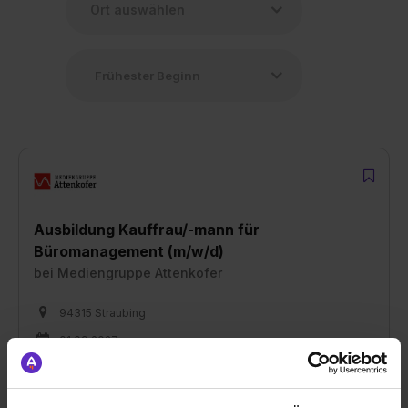
Ausbildung Kauffrau/-mann für
Büromanagement (m/w/d)
bei
Mediengruppe Attenkofer
94315 Straubing
01.09.2027
1 freier Platz