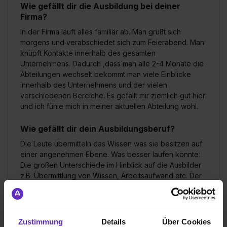
Wie gefällt dir die Ausbildung bei deiner
Firma?
In der Firma läuft alles familiär ab. Man grüßt sich
morgens und verabschiedet sich zum Feierabend. Man
knüpft Kontakte innerhalb des gesamten
Unternehmens. Dadurch ,dass man alle 2-4 Monate die
Abteilungen wechselt bekommt man viele Einblicke
innerhalb des Unternehmens und der vielen
verschiedenen Bereiche. Es gefällt mir ziemlich gut hier
und ich fühle mich in meiner aktuellen Abteilung wohl.
Wie gefällt dir dein Ausbildungsberuf?
Die Leute übermitteln das Wissen was sie besitzen auf
einer angenehmen Ebene. Was besser laufen könnte:
Die großen Unterschiede im Hinblick auf die Ausbilder
z.B. Übermittlung von Wissen, Arbeitsaufwand etc. Der
eine Ausbilder ist total entspannt und es macht Spaß zu
arbeiten, denn man ist auf einer Augenhöhe. Der
andere hingegen ist streng und total unentspannt. Unter
diesen Umständen macht das lernen keinen Spaß und
Zustimmung
Details
Über Cookies