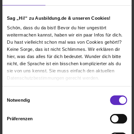
die Arbeit auch nicht. Im Hinblick auf die Bewertungen
genauso. Der eine Ausbilder wirft dir die guten Noten
hinterher während der andere Ausbilder ganz streng
Sag „Hi!“ zu Ausbildung.de & unseren Cookies!
und total unkollegial bewertet.
Schön, dass du da bist! Bevor du hier ungestört
weitermachen kannst, haben wir ein paar Infos für dich.
Continentale Krankenversicherung a.G.
Du hast vielleicht schon mal was von Cookies gehört!?
Keine Sorge, das ist nicht Schlimmes. Wir erklären dir
Klassische duale Berufsausbildung
hier, was das alles für dich bedeutet. Wunder dich bitte
Dortmund
nicht, die Sprache ist ein bisschen komplizierter als du
2023
sie von uns kennst. Sie muss einfach den aktuellen
8 Std. pro Tag
Datenschutzbestimmungen gerecht werden.
Noch in der Ausbildung
Die Nutzung von Cookies auf Ausbildung.de
Einwilligungsauswahl
Verdienst
Notwendig
Wir verwenden Cookies zur technischen Funktion
1. Ausbildungsjahr:
1170€
unserer Webseite („Notwendig“), um von dir bei
2. Ausbildungsjahr:
1282€
Präferenzen
Benutzung der Webseite getroffenen Einstellungen zu
3. Ausbildungsjahr:
1370€
speichern ( „Präferenzen“), die Zugriffe auf unsere