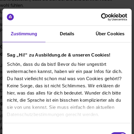
wohl fühlen.
Unser klar erklärtes Ziel ist es, die persönlichen Stärken
unserer Kolleg:innen zu fördern und Ihnen ein
unterstützendes Umfeld zu bieten, sodass sie ihr volles
Potenzial entfalten können.
Zustimmung
Details
Über Cookies
Gibt es regelmäßig Feedbackgespräche während
der Ausbildung?
Sag „Hi!“ zu Ausbildung.de & unseren Cookies!
Schön, dass du da bist! Bevor du hier ungestört
Ja, bei uns gibt es regelmäßige Feedbackgespräche
weitermachen kannst, haben wir ein paar Infos für dich.
während der Ausbildung. Wir legen großen Wert darauf,
dass unsere Auszubildenden sich kontinuierlich
Du hast vielleicht schon mal was von Cookies gehört!?
weiterentwickeln und ihr volles Potenzial entfalten können.
Keine Sorge, das ist nicht Schlimmes. Wir erklären dir
Diese Gespräche ermöglichen es uns,
individuelle Stärken
hier, was das alles für dich bedeutet. Wunder dich bitte
zu erkennen, Herausforderungen anzugehen
und
nicht, die Sprache ist ein bisschen komplizierter als du
gemeinsam Ziele zu setzen.
sie von uns kennst. Sie muss einfach den aktuellen
Unsere Ausbilder, wie auch die Geschäftsführung stehen
Datenschutzbestimmungen gerecht werden.
dabei als unterstützende Partner zur Verfügung, um den
Fortschritt zu begleiten und sicherzustellen, dass die
Auszubildenden auf dem richtigen Weg sind, erfolgreich in
Die Nutzung von Cookies auf Ausbildung.de
Einwilligungsauswahl