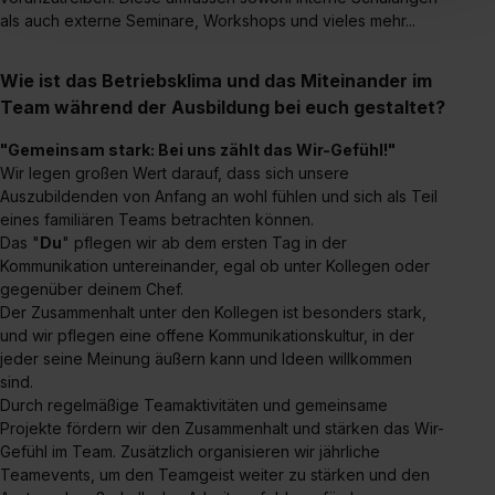
einverstanden, dass dir nach Setzen der Cookies externe
als auch externe Seminare, Workshops und vieles mehr...
Inhalte (z.B. Videos oder Posts) angezeigt und hierfür
erforderliche personenbezogene Daten an Social Media
Wie ist das Betriebsklima und das Miteinander im
Dienste, ggfs. mit Sitz in den USA, übermittelt werden.
Team während der Ausbildung bei euch gestaltet?
Eine Erlaubnis hierfür kannst du auch später noch im
Einzelfall bei dem jeweiligen Inhalt erteilen. Willst du nur
"Gemeinsam stark: Bei uns zählt das Wir-Gefühl!"
Wir legen großen Wert darauf, dass sich unsere
bestimmte Verwendungszwecke zulassen, triff deine
Auszubildenden von Anfang an wohl fühlen und sich als Teil
Auswahl über die Checkboxen und klick auf „Auswahl
eines familiären Teams betrachten können.
erlauben“. Die Einwilligung zur Platzierung von Cookies
Das "
Du
" pflegen wir ab dem ersten Tag in der
der Kategorien „Präferenzen“, „Statistiken“ und „Social
Kommunikation untereinander, egal ob unter Kollegen oder
Media und Marketing“ umfasst hierbei die Einwilligung
gegenüber deinem Chef.
zur Übermittlung deiner Daten in die USA (Art. 49 Abs. 1
Der Zusammenhalt unter den Kollegen ist besonders stark,
S. 1 lit. a) DS-GVO). Die USA verfügen über kein
und wir pflegen eine offene Kommunikationskultur, in der
jeder seine Meinung äußern kann und Ideen willkommen
angemessenes Datenschutzniveau (EuGH – Schrems
sind.
II). Du kannst die von dir erteilte Einwilligung jederzeit mit
Durch regelmäßige Teamaktivitäten und gemeinsame
Wirkung für die Zukunft ganz oder teilweise über unsere
Projekte fördern wir den Zusammenhalt und stärken das Wir-
Datenschutzerklärung unter dem Punkt „Datenschutz-
Gefühl im Team. Zusätzlich organisieren wir jährliche
Einstellungen“ widerrufen. Weitere Informationen zu den
Teamevents, um den Teamgeist weiter zu stärken und den
einzelnen Cookies findest du durch Klick auf „Details