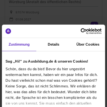
Würzburg (Anstalt des öffentlichen Rechts)
97074 Würzburg
01.09.2027
1 freier Platz
Zustimmung
Details
Über Cookies
Ausbildung Kauffrau/-mann im
Sag „Hi!“ zu Ausbildung.de & unseren Cookies!
Gesundheitswesen (m/w/d)
Schön, dass du da bist! Bevor du hier ungestört
bei
Das Kommunalunternehmen des Landkreises
Würzburg (Anstalt des öffentlichen Rechts)
weitermachen kannst, haben wir ein paar Infos für dich.
Du hast vielleicht schon mal was von Cookies gehört!?
97074 Würzburg
Keine Sorge, das ist nicht Schlimmes. Wir erklären dir
01.09.2027
hier, was das alles für dich bedeutet. Wunder dich bitte
nicht, die Sprache ist ein bisschen komplizierter als du
1 freier Platz
sie von uns kennst. Sie muss einfach den aktuellen