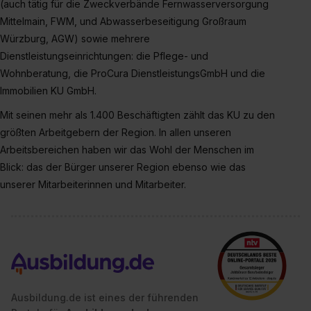
Wirkung für die Zukunft ganz oder teilweise über unsere
(auch tätig für die Zweckverbände Fernwasserversorgung
Datenschutzerklärung unter dem Punkt „Datenschutz-
Mittelmain, FWM, und Abwasserbeseitigung Großraum
Einstellungen“ widerrufen. Weitere Informationen zu den
Würzburg, AGW) sowie mehrere
einzelnen Cookies findest du durch Klick auf „Details
Dienstleistungseinrichtungen: die Pflege- und
zeigen“. Weitere Informationen:
Datenschutzerklärung
,
Wohnberatung, die ProCura DienstleistungsGmbH und die
Impressum
.
Immobilien KU GmbH.
Mit seinen mehr als 1.400 Beschäftigten zählt das KU zu den
größten Arbeitgebern der Region. In allen unseren
Arbeitsbereichen haben wir das Wohl der Menschen im
Blick: das der Bürger unserer Region ebenso wie das
unserer Mitarbeiterinnen und Mitarbeiter.
Ausbildung.de ist eines der führenden