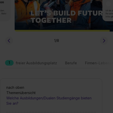
von
rden.
Ich bin
n. Mehr
Persone
Infos gi
1
/8
1
freier Ausbildungsplatz
Berufe
Firmen-Lebensl
nach oben
Themenübersicht
Welche Ausbildungen/Dualen Studiengänge bieten
Sie an?