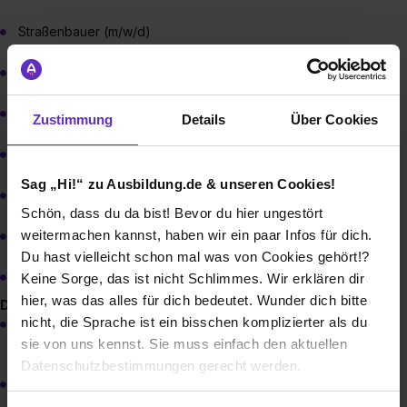
Straßenbauer (m/w/d)
Maurer (m/w/d)
Beton- und Stahlbetonbauer (m/w/d)
Zustimmung
Details
Über Cookies
Vermessungstechniker (m/w/d)
Sag „Hi!“ zu Ausbildung.de & unseren Cookies!
Baugeräteführer (m/w/d)
Schön, dass du da bist! Bevor du hier ungestört
weitermachen kannst, haben wir ein paar Infos für dich.
Immobilienkaufmann (m/w/d)
Du hast vielleicht schon mal was von Cookies gehört!?
Fachinformatiker Systemintegration (m/w/d)
Keine Sorge, das ist nicht Schlimmes. Wir erklären dir
hier, was das alles für dich bedeutet. Wunder dich bitte
Duales Studium:
nicht, die Sprache ist ein bisschen komplizierter als du
Studiengang Baubetriebswirtschaft, Ausbildungsberuf
Straßenbauer (m/w/d)
sie von uns kennst. Sie muss einfach den aktuellen
Datenschutzbestimmungen gerecht werden.
Studiengang Betriebswirtschaft, Ausbildungsberuf Facility
Management