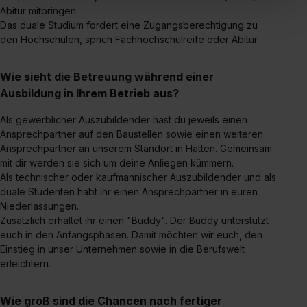
„Social Media und Marketing“ bist du auch damit
Abitur mitbringen.
einverstanden, dass dir nach Setzen der Cookies externe
Das duale Studium fordert eine Zugangsberechtigung zu
den Hochschulen, sprich Fachhochschulreife oder Abitur.
Inhalte (z.B. Videos oder Posts) angezeigt und hierfür
erforderliche personenbezogene Daten an Social Media
Dienste, ggfs. mit Sitz in den USA, übermittelt werden.
Wie sieht die Betreuung während einer
Eine Erlaubnis hierfür kannst du auch später noch im
Ausbildung in Ihrem Betrieb aus?
Einzelfall bei dem jeweiligen Inhalt erteilen. Willst du nur
Als gewerblicher Auszubildender hast du jeweils einen
bestimmte Verwendungszwecke zulassen, triff deine
Ansprechpartner auf den Baustellen sowie einen weiteren
Auswahl über die Checkboxen und klick auf „Auswahl
Ansprechpartner an unserem Standort in Hatten. Gemeinsam
erlauben“. Die Einwilligung zur Platzierung von Cookies
mit dir werden sie sich um deine Anliegen kümmern.
der Kategorien „Präferenzen“, „Statistiken“ und „Social
Als technischer oder kaufmännischer Auszubildender und als
Media und Marketing“ umfasst hierbei die Einwilligung
duale Studenten habt ihr einen Ansprechpartner in euren
zur Übermittlung deiner Daten in die USA (Art. 49 Abs. 1
Niederlassungen.
Zusätzlich erhaltet ihr einen "Buddy". Der Buddy unterstützt
S. 1 lit. a) DS-GVO). Die USA verfügen über kein
euch in den Anfangsphasen. Damit möchten wir euch, den
angemessenes Datenschutzniveau (EuGH – Schrems
Einstieg in unser Unternehmen sowie in die Berufswelt
II). Du kannst die von dir erteilte Einwilligung jederzeit mit
erleichtern.
Wirkung für die Zukunft ganz oder teilweise über unsere
Datenschutzerklärung unter dem Punkt „Datenschutz-
Wie groß sind die Chancen nach fertiger
Einstellungen“ widerrufen. Weitere Informationen zu den