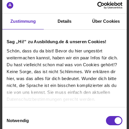
Zustimmung
Details
Über Cookies
Wie gefällt dir die Ausbildung bei deiner
Firma?
Ich muss sagen, dass man sich seit Tag 1 gut
Sag „Hi!“ zu Ausbildung.de & unseren Cookies!
aufgehoben fühlt und immer jemand mit einem offenen
Schön, dass du da bist! Bevor du hier ungestört
Ohr im Haus ist.
weitermachen kannst, haben wir ein paar Infos für dich.
Wie gefällt dir dein Ausbildungsberuf?
Du hast vielleicht schon mal was von Cookies gehört!?
Keine Sorge, das ist nicht Schlimmes. Wir erklären dir
Das man Menschen hilft!!!!
hier, was das alles für dich bedeutet. Wunder dich bitte
nicht, die Sprache ist ein bisschen komplizierter als du
sie von uns kennst. Sie muss einfach den aktuellen
DRK-Kreisverband Bochum e.V.
Datenschutzbestimmungen gerecht werden.
Klassische duale Berufsausbildung
Bochum
Die Nutzung von Cookies auf Ausbildung.de
Einwilligungsauswahl
2025
Notwendig
8 Std. pro Tag
Wir verwenden Cookies zur technischen Funktion