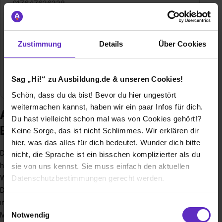
017647626228
E-Mail anzeigen
Gründungsjahr
1863
Zustimmung
Details
Über Cookies
Mitarbeiter
500-800
Sag „Hi!“ zu Ausbildung.de & unseren Cookies!
Branche
Bildung, Soziales, Pflege
Schön, dass du da bist! Bevor du hier ungestört
weitermachen kannst, haben wir ein paar Infos für dich.
Ausbildung bei DRK-Kreisverband
Du hast vielleicht schon mal was von Cookies gehört!?
Bochum e.V.
Keine Sorge, das ist nicht Schlimmes. Wir erklären dir
hier, was das alles für dich bedeutet. Wunder dich bitte
Der DRK-Kreisverband Bochum e.V. setzt sich mit seinen 380
nicht, die Sprache ist ein bisschen komplizierter als du
haupt- und 300 ehrenamtlich Beschäftigten sowohl als
sie von uns kennst. Sie muss einfach den aktuellen
Wohltätigkeitsorganisation als auch Anbieter für
Datenschutzbestimmungen gerecht werden.
Dienstleistungen für alle Menschen in Bochum ein. Das DRK
Die Nutzung von Cookies auf Ausbildung.de
in Bochum hilft überall dort, wo es um die Erhaltung der
Einwilligungsauswahl
Menschenwürde, die Rettung von Menschenleben und
Notwendig