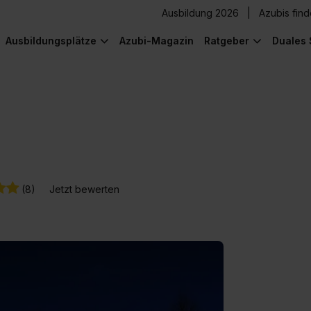
Ausbildung 2026
Azubis fin
Ausbildungsplätze
Azubi-Magazin
Ratgeber
Duales 
(8)
Jetzt bewerten
) was Cooles zu sehen!
) was Cooles zu sehen!
) was Cooles zu sehen!
) was Cooles zu sehen!