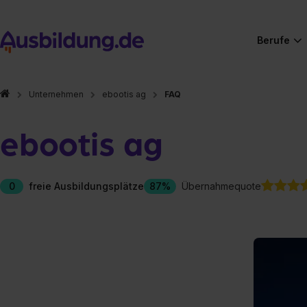
Berufe
Unternehmen
ebootis ag
FAQ
ebootis ag
0
freie Ausbildungsplätze
87%
Übernahmequote
Hier gibt es (eigentlich
Hier gibt es (eigentlich
Hier gibt es (eigentlich
Hier gibt es (eigentlich