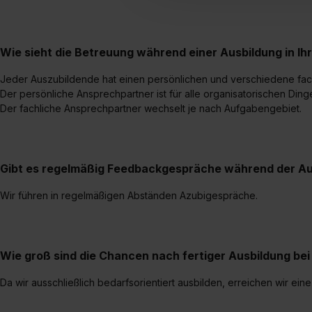
umfasst hierbei die Einwillig
verfügen über kein angemess
jederzeit mit Wirkung für di
Wie sieht die Betreuung während einer Ausbildung in Ih
„Datenschutz-Einstellungen“ 
Jeder Auszubildende hat einen persönlichen und verschiedene fac
„Details zeigen“. Weitere In
Der persönliche Ansprechpartner ist für alle organisatorischen Din
Der fachliche Ansprechpartner wechselt je nach Aufgabengebiet.
Gibt es regelmäßig Feedbackgespräche während der Au
Wir führen in regelmäßigen Abständen Azubigespräche.
Wie groß sind die Chancen nach fertiger Ausbildung b
Da wir ausschließlich bedarfsorientiert ausbilden, erreichen wir 