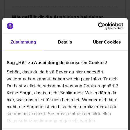
Wie gefällt dir die Ausbildung bei deiner
Firma?
Das Duale-Studien hat viele unterschiedliche Fassetten.
Die in der Hochschule erlernten theoretischen Inhalte
Zustimmung
Details
Über Cookies
werden im Unternehmen aufgegriffen und vertieft. Die
Betreuung der Projektarbeiten in den Praxisphasen
findet im Unternehmen Unterstützung. Die Abstimmung
der Inhalte der Theorie- und Praxisphasen könnte
Sag „Hi!“ zu Ausbildung.de & unseren Cookies!
optimiert werden.
Schön, dass du da bist! Bevor du hier ungestört
weitermachen kannst, haben wir ein paar Infos für dich.
Wie gefällt dir dein Ausbildungsberuf?
Du hast vielleicht schon mal was von Cookies gehört!?
Die Ausbildung in diesem Bereich ist sehr vielfältig. Der
Keine Sorge, das ist nicht Schlimmes. Wir erklären dir
Tätigkeitsbereich reicht von Sicherheitstechnik, über
hier, was das alles für dich bedeutet. Wunder dich bitte
Netzwerktechnik bis hin zur Energieversorgung. Die
nicht, die Sprache ist ein bisschen komplizierter als du
Kombination zwischen Wirtschaft und Technik macht
sie von uns kennst. Sie muss einfach den aktuellen
den Aufgabenbereich abwechslungsreich.
Datenschutzbestimmungen gerecht werden.