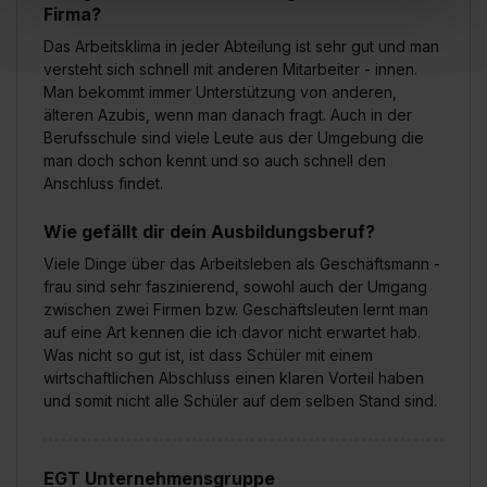
Firma?
„Social Media und Marketing“ bist du auch damit
Das Arbeitsklima in jeder Abteilung ist sehr gut und man
einverstanden, dass dir nach Setzen der Cookies externe
versteht sich schnell mit anderen Mitarbeiter - innen.
Inhalte (z.B. Videos oder Posts) angezeigt und hierfür
Man bekommt immer Unterstützung von anderen,
erforderliche personenbezogene Daten an Social Media
älteren Azubis, wenn man danach fragt. Auch in der
Dienste, ggfs. mit Sitz in den USA, übermittelt werden.
Berufsschule sind viele Leute aus der Umgebung die
Eine Erlaubnis hierfür kannst du auch später noch im
man doch schon kennt und so auch schnell den
Einzelfall bei dem jeweiligen Inhalt erteilen. Willst du nur
Anschluss findet.
bestimmte Verwendungszwecke zulassen, triff deine
Wie gefällt dir dein Ausbildungsberuf?
Auswahl über die Checkboxen und klick auf „Auswahl
erlauben“. Die Einwilligung zur Platzierung von Cookies
Viele Dinge über das Arbeitsleben als Geschäftsmann -
der Kategorien „Präferenzen“, „Statistiken“ und „Social
frau sind sehr faszinierend, sowohl auch der Umgang
zwischen zwei Firmen bzw. Geschäftsleuten lernt man
Media und Marketing“ umfasst hierbei die Einwilligung
auf eine Art kennen die ich davor nicht erwartet hab.
zur Übermittlung deiner Daten in die USA (Art. 49 Abs. 1
Was nicht so gut ist, ist dass Schüler mit einem
S. 1 lit. a) DS-GVO). Die USA verfügen über kein
wirtschaftlichen Abschluss einen klaren Vorteil haben
angemessenes Datenschutzniveau (EuGH – Schrems
und somit nicht alle Schüler auf dem selben Stand sind.
II). Du kannst die von dir erteilte Einwilligung jederzeit mit
Wirkung für die Zukunft ganz oder teilweise über unsere
Datenschutzerklärung unter dem Punkt „Datenschutz-
EGT Unternehmensgruppe