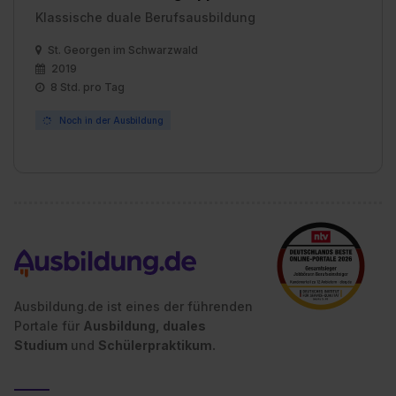
Einstellungen“ widerrufen. Weitere Informationen zu den
Klassische duale Berufsausbildung
einzelnen Cookies findest du durch Klick auf „Details
zeigen“. Weitere Informationen:
Datenschutzerklärung
,
St. Georgen im Schwarzwald
2019
Impressum
.
8 Std. pro Tag
Noch in der Ausbildung
Ausbildung.de ist eines der führenden
Portale für
Ausbildung, duales
Studium
und
Schülerpraktikum.