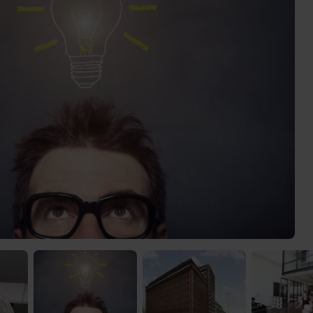
) was Cooles zu sehen!
 Video-Content von YouTube. Neugierig? Dann schalte die Inhalte jetzt
ernen Inhalte von YouTube.
 mir die externen Inhalte angezeigt werden. Personenbezogene Daten könne
en. Mehr Infos gibt es in der
Datenschutzerklärung
.