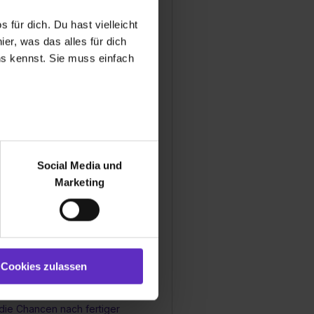
 für dich. Du hast vielleicht
sbildungsstellen bei Ihnen
er, was das alles für dich
uns kennst. Sie muss einfach
inen bestimmten Schulabschluss,
ldung bei Ihnen zu machen?
r bei Benutzung der
bseite zu analysieren
mäßig Feedbackgespräche
Social Media und
ür soziale Medien, Werbung
usbildung?
Marketing
und Marketing“). Unsere
 bereitgestellt hast oder die
ookies zulassen“ stimmst du
ie Ihre Azubis mit irgendwelchen
e (ausgenommen „Notwendig“)
gen wie z.B. einem Zuschuss zum
st du auch damit
Cookies zulassen
gezeigt und hierfür
ermittelt werden. Eine
die Chancen nach fertiger
Willst du nur bestimmte