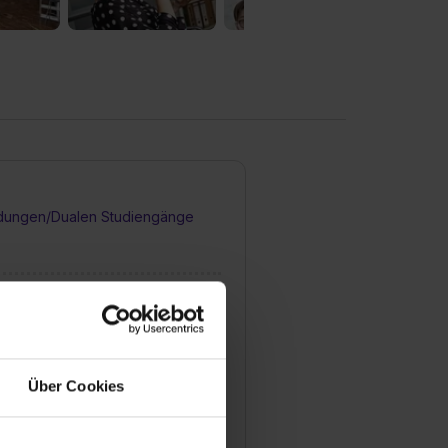
dungen/Dualen Studiengänge
 Bewerbungsprozess für eine
lle bei Ihnen aus?
Über Cookies
ildungsstellen werden jährlich
geschrieben?