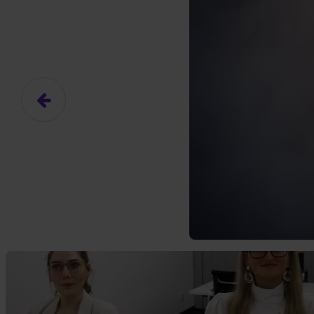
Hier gibt es (eigentlich
Das hier ist ein Platzhalter für
frei.
Ja, ich erlaube die ext
Ich bin damit einverstanden, dass
an Drittplattformen übermittelt werd