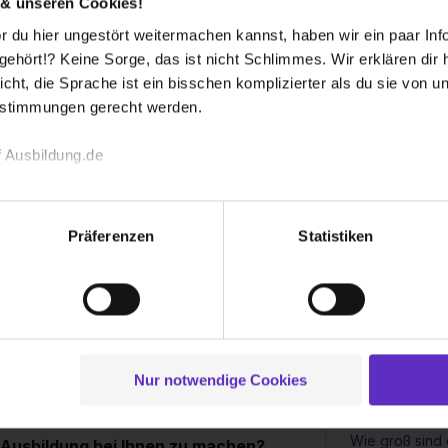
 & unseren Cookies!
r über unser Onlineportal. Bei
 du hier ungestört weitermachen kannst, haben wir ein paar Infos
m persönlichen Bewerbungsgespräch in
Wie werden Au
hört!? Keine Sorge, das ist nicht Schlimmes. Wir erklären dir hi
vergütet?
icht, die Sprache ist ein bisschen komplizierter als du sie von 
estimmungen gerecht werden.
Brauche ich e
 ausgeschrieben?
 Ausbildung.de
um eine Ausbi
 Auszubildende pro Jahr.
echnischen Funktion unserer Webseite („Notwendig“), um von di
lungen zu speichern ( „Präferenzen“), die Zugriffe auf unsere We
Gibt es regel
Präferenzen
Statistiken
ionen zu deiner Verwendung unserer Website an unsere Partner f
während der A
und um Inhalte und Anzeigen zu personalisieren („Social Media 
tionen möglicherweise mit weiteren Daten zusammen, die du ihnen
hlung von 920 EUR im ersten Lehrjahr, 1.070
g der Dienste gesammelt haben. Durch Klick auf den Button „C
Unterstützen S
und der Lebenshaltungskosten ist die
 der Datenverarbeitung für alle genannten Verwendungszweck
Sonderleistun
Busticket?
ei der separaten Aktivierung von „Social Media und Marketing“ bi
Nur notwendige Cookies
 Setzen der Cookies externe Inhalte (z.B. Videos oder Posts) an
ne Daten an Social Media Dienste, ggfs. mit Sitz in den USA, üb
Wie groß sind 
uch später noch im Einzelfall bei dem jeweiligen Inhalt erteilen. 
 Ausbildung bei Ihnen zu machen?