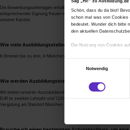
Sag „Hi!“ zu Ausbildung.de
Die Bewerbungsunterlagen erhalten wir vorzugsweise per E-Mail ode
Schön, dass du da bist! Bevor
entsprechender Eignung freuen wir uns auf ein Kennenlernen bei
schon mal was von Cookies ge
unserer Kanzlei.
bedeutet. Wunder dich bitte n
den aktuellen Datenschutzb
Wie viele Ausbildungsstellen werden jährlich bei Ihnen
Die Nutzung von Cookies auf
In Bremen bis zu drei, in München, Berlin und Hamburg ein bis zwei
Wir verwenden Cookies zur t
Einwilligungsauswahl
Webseite getroffenen Einstel
Notwendig
(„Statistiken“), um Informat
und Analysen weiterzugeben 
Wie werden Ausbildungsstellen bei Ihnen vergütet?
Partner führen diese Informa
Wir bieten unseren Auszubildenden eine überdurchschnittliche Beza
sie im Rahmen deiner Nutzun
EUR im zweiten Lehrjahr und 1.220 EUR im dritten Lehrjahr an. Aufgr
dem Setzen der Cookies und
Vergütung am Standort München etwas höher.
zu. . In diesem Fall sowie b
einverstanden, dass dir nach
erforderliche personenbezoge
Erlaubnis hierfür kannst du a
Brauche ich einen bestimmten Schulabschluss, um eine