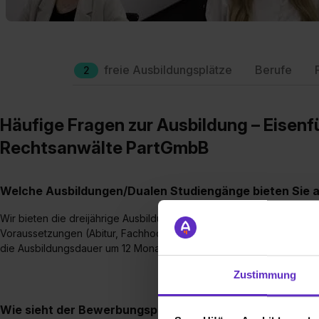
freie Ausbildungsplätze
Berufe
2
Häufige Fragen zur Ausbildung – Eisen
Rechtsanwälte PartGmbB
Welche Ausbildungen/Dualen Studiengänge bieten Sie 
Wir bieten die dreijährige Ausbildung zur Patentanwaltsfachangeste
Voraussetzungen (Abitur, Fachhochschulreife oder bei einer berei
die Ausbildungsdauer um 12 Monate auf insgesamt zwei Jahre verk
Zustimmung
Wie sieht der Bewerbungsprozess für eine Ausbildungsst