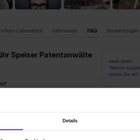
Firmen-Lebenslauf
Interviews
FAQ
Bewertungen
führ Speiser Patentanwälte
nach oben
Welche Ausbil
bieten Sie an?
an?
llten (m/w/d) an. Unter bestimmten
Wie sieht der
ts abgeschlossenen Berufsausbildung) kann
Ausbildungsste
ürzt werden.
Details
Wie viele Ausb
bei Ihnen aus
elle bei Ihnen aus?