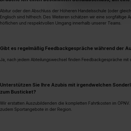
Verwendungszwecke zulassen,
Abitur oder den Abschluss der Höheren Handelsschule (oder gleichw
Einwilligung zur Platzierung
Englisch sind hilfreich. Des Weiteren schätzen wir eine sorgfältige 
umfasst hierbei die Einwillig
höflichen und respektvollen Umgang innerhalb unserer Teams.
verfügen über kein angemess
jederzeit mit Wirkung für di
„Datenschutz-Einstellungen“ 
„Details zeigen“. Weitere In
Gibt es regelmäßig Feedbackgespräche während der Au
Ja, nach jedem Abteilungswechsel finden Feedbackgespräche mit de
Unterstützen Sie Ihre Azubis mit irgendwelchen Sonder
zum Busticket?
Wir erstatten Auszubildenden die kompletten Fahrtkosten im ÖPNV
zudem Sportangebote in der Region.