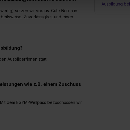
Ausbildung be
 triff deine Auswahl über die Checkboxen und klick auf „Auswa
ertig) setzen wir voraus. Gute Noten in
 von Cookies der Kategorien „Präferenzen“, „Statistiken“ und „So
Arbeitsweise, Zuverlässigkeit und einen
ung zur Übermittlung deiner Daten in die USA (Art. 49 Abs. 1 S. 
enes Datenschutzniveau (EuGH – Schrems II). Du kannst die von 
e Zukunft ganz oder teilweise über unsere Datenschutzerklärung 
widerrufen. Weitere Informationen zu den einzelnen Cookies find
formationen:
Datenschutzerklärung
,
Impressum
.
sbildung?
n Ausbilder/innen statt.
leistungen wie z.B. einem Zuschuss
. Mit dem EGYM-Wellpass bezuschussen wir