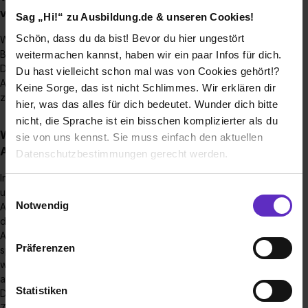
vergütet?
Sag „Hi!“ zu Ausbildung.de & unseren Cookies!
Schön, dass du da bist! Bevor du hier ungestört
Wir zahlen nach der tariflichen Ausbildungsvergütung des
Bundesinstitut für Berufsbildung.
weitermachen kannst, haben wir ein paar Infos für dich.
Demnach bekommt man als Kaufmann/-frau für Groß- und
Du hast vielleicht schon mal was von Cookies gehört!?
Außenhandelsmanagement im ersten Lehrjahr 1031€, im
Keine Sorge, das ist nicht Schlimmes. Wir erklären dir
zweiten. 1102€ und im letzten Lehrjahr 1181€.
hier, was das alles für dich bedeutet. Wunder dich bitte
nicht, die Sprache ist ein bisschen komplizierter als du
Wie sieht die Betreuung während einer
sie von uns kennst. Sie muss einfach den aktuellen
Ausbildung in Ihrem Betrieb aus?
Datenschutzbestimmungen gerecht werden.
In unserem Unternehmen legen wir großen Wert auf eine
Die Nutzung von Cookies auf Ausbildung.de
Einwilligungsauswahl
umfassende und persönliche Betreuung unserer
Notwendig
Auszubildenden. In jeder Abteilung, durch die du während
Wir verwenden Cookies zur technischen Funktion
deiner Ausbildungszeit rotierst, steht dir ein fester
Ansprechpartner zur Seite. Dieser Ansprechpartner ist
unserer Webseite („Notwendig“), um von dir bei
Präferenzen
speziell als Ausbilder ausgebildet und hat die Rolle, dir
Benutzung der Webseite getroffenen Einstellungen zu
während deiner gesamten Zeit in der jeweiligen Abteilung
speichern ( „Präferenzen“), die Zugriffe auf unsere
als Mentor und Unterstützung zur Verfügung zu stehen.
Webseite zu analysieren („Statistiken“), um
Statistiken
Darüber hinaus gibt es in unserem Betrieb auch eine enge
Informationen zu deiner Verwendung unserer Website an
Zusammenarbeit zwischen Auszubildenden verschiedener