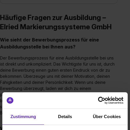
Häufige Fragen zur Ausbildung –
Elried Markierungssysteme GmbH
Wie sieht der Bewerbungsprozess für eine
Ausbildungsstelle bei Ihnen aus?
Der Bewerbungsprozess für eine Ausbildungsstelle bei uns
ist direkt und unkompliziert. Das Wichtigste für uns ist, durch
deine Bewerbung einen guten ersten Eindruck von dir zu
bekommen. Überzeuge uns mit deiner Motivation, deinen
Fähigkeiten und deiner Persönlichkeit. Wenn uns deine
Bewerbung überzeugt, laden wir dich zu einem
persönlichen Gespräch bei uns vor Ort ein. Dies gibt uns
beiden die Möglichkeit, uns besser kennenzulernen und zu
sehen, ob wir zueinander passen. Wir freuen uns auf deine
Bewerbung!
Zustimmung
Details
Über Cookies
Wie werden Ausbildungsstellen bei Ihnen