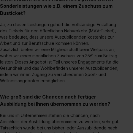
Sonderleistungen wie z.B. einem Zuschuss zum
Auswahl über die Checkboxen und klick auf „Auswahl
Busticket?
erlauben“. Die Einwilligung zur Platzierung von Cookies
der Kategorien „Präferenzen“, „Statistiken“ und „Social
Ja, zu diesen Leistungen gehört die vollständige Erstattung
Media und Marketing“ umfasst hierbei die Einwilligung
des Tickets für den öffentlichen Nahverkehr (MVV-Ticket),
zur Übermittlung deiner Daten in die USA (Art. 49 Abs. 1
was bedeutet, dass unsere Auszubildenden kostenlos zur
S. 1 lit. a) DS-GVO). Die USA verfügen über kein
Arbeit und zur Berufsschule kommen können.
Zusätzlich bieten wir eine Mitgliedschaft beim Wellpass an,
angemessenes Datenschutzniveau (EuGH – Schrems
wobei wir einen monatlichen Zuschuss von 35€ zum Beitrag
II). Du kannst die von dir erteilte Einwilligung jederzeit mit
leisten. Dieses Angebot ist Teil unseres Engagements für die
Wirkung für die Zukunft ganz oder teilweise über unsere
Gesundheit und das Wohlbefinden unserer Auszubildenden,
Datenschutzerklärung unter dem Punkt „Datenschutz-
indem wir ihnen Zugang zu verschiedenen Sport- und
Einstellungen“ widerrufen. Weitere Informationen zu den
Wellnessangeboten ermöglichen.
einzelnen Cookies findest du durch Klick auf „Details
zeigen“. Weitere Informationen:
Datenschutzerklärung
,
Wie groß sind die Chancen nach fertiger
Impressum
.
Ausbildung bei Ihnen übernommen zu werden?
Bei uns im Unternehmen stehen die Chancen, nach
Abschluss der Ausbildung übernommen zu werden, sehr gut.
Tatsächlich wurde bei uns bisher jeder Auszubildende nach