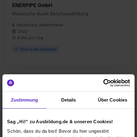
ENERPIPE GmbH
Klassische duale Berufsausbildung
Hilpoltstein, Mittelfranken
2022
8 Std. pro Tag
Noch in der Ausbildung
Ich würde diese Firma
weiterempfehlen!
Zustimmung
Details
Über Cookies
Sag „Hi!“ zu Ausbildung.de & unseren Cookies!
Wie gefällt dir die Ausbildung bei deiner
Schön, dass du da bist! Bevor du hier ungestört
Firma?