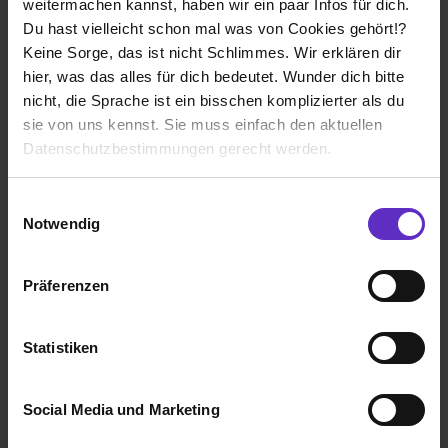
weitermachen kannst, haben wir ein paar Infos für dich.
Flexible Arbeiten, gutes Umfeld.
Du hast vielleicht schon mal was von Cookies gehört!?
Keine Sorge, das ist nicht Schlimmes. Wir erklären dir
Wie gefällt dir dein Ausbildungsberuf?
hier, was das alles für dich bedeutet. Wunder dich bitte
Mir gefällt es sehr gut weil ich handwerkliche
nicht, die Sprache ist ein bisschen komplizierter als du
Fähigkeiten anwenden kann. Die Tätigkeiten sind
sie von uns kennst. Sie muss einfach den aktuellen
unterschiedlich und es macht insgesamt viel Spaß.
Datenschutzbestimmungen gerecht werden.
Die Nutzung von Cookies auf Ausbildung.de
Einwilligungsauswahl
ENERPIPE GmbH
Notwendig
Duales Studium
Wir verwenden Cookies zur technischen Funktion
Universität:
TH Nürnberg
unserer Webseite („Notwendig“), um von dir bei
Präferenzen
Benutzung der Webseite getroffenen Einstellungen zu
Hilpoltstein, Mittelfranken
2023
speichern ( „Präferenzen“), die Zugriffe auf unsere
8 Std. pro Tag
Webseite zu analysieren („Statistiken“), um
Statistiken
Informationen zu deiner Verwendung unserer Website an
Noch in der Ausbildung
unsere Partner für soziale Medien, Werbung und
Social Media und Marketing
Analysen weiterzugeben und um Inhalte und Anzeigen zu
personalisieren („Social Media und Marketing“). Unsere