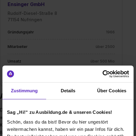
Ensinger GmbH
Rudolf-Diesel-Straße 8
71154 Nufringen
Gründungsjahr
1966
Mitarbeiter
über 2500
Umsatz
über 500 Mio
Branche
Kunststoffverarbeitung
Zustimmung
Details
Über Cookies
Ausbildung bei Ensinger GmbH
Der Name Ensinger steht für Hochleistungskunststoffe, die im
Sag „Hi!“ zu Ausbildung.de & unseren Cookies!
wahrsten Sinne des Wortes die Welt erobert haben. Unsere
Schön, dass du da bist! Bevor du hier ungestört
Kunststoffe fliegen ins Weltall, sind unverzichtbar beim
weitermachen kannst, haben wir ein paar Infos für dich.
Bauen, sie retten Menschenleben und – ja, unsere