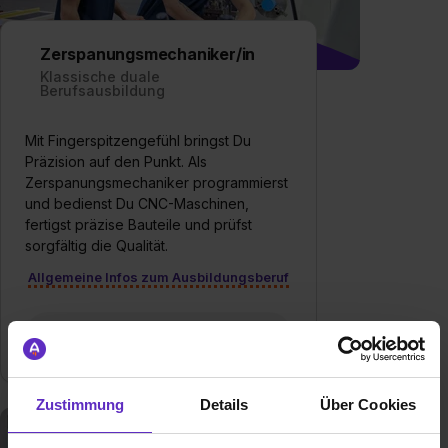
Zerspanungsmechaniker/in
Klassische duale
Berufsausbildung
Mit Fingerspitzengefühl bringst Du
Präzision auf den Punkt. Als
Zerspanungsmechaniker programmierst
und bedienst Du CNC-Maschinen,
fertigst präzise Bauteile und prüfst
sorgfältig die Qualität.
Allgemeine Infos zum Ausbildungsberuf
1 freie Ausbildungsstelle
Zustimmung
Details
Über Cookies