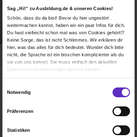
Sag „Hi!“ zu Ausbildung.de & unseren Cookies!
Schön, dass du da bist! Bevor du hier ungestört
weitermachen kannst, haben wir ein paar Infos für dich.
Du hast vielleicht schon mal was von Cookies gehört!?
Keine Sorge, das ist nicht Schlimmes. Wir erklären dir
hier, was das alles für dich bedeutet. Wunder dich bitte
Fachinformatiker/in für
nicht, die Sprache ist ein bisschen komplizierter als du
digitale Vernetzung
sie von uns kennst. Sie muss einfach den aktuellen
Klassische duale
Datenschutzbestimmungen gerecht werden.
Berufsausbildung
Die Nutzung von Cookies auf Ausbildung.de
Unsere IT läuft – mit Menschen wie Dir!
Einwilligungsauswahl
Als Fachinformatiker planst und
Notwendig
betreibst Du IT-Systeme. In der
Wir verwenden Cookies zur technischen Funktion
Fachrichtung Digitale Vernetzung
unserer Webseite („Notwendig“), um von dir bei
verbindest Du Maschinen und sorgst für
Präferenzen
Benutzung der Webseite getroffenen Einstellungen zu
sicheren Datenfluss.
speichern ( „Präferenzen“), die Zugriffe auf unsere
Allgemeine Infos zum Ausbildungsberuf
Webseite zu analysieren („Statistiken“), um
Statistiken
Informationen zu deiner Verwendung unserer Website an