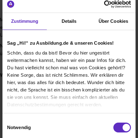
Verbandsgebiet
23 Hochwasserrückhaltebecken
Mit einer Ausbildung beim Erftverband trägst du einen
Zustimmung
Details
Über Cookies
entscheidenden Beitrag zur Erhaltung und Entwicklung der
Umwelt unserer Region bei.
Sag „Hi!“ zu Ausbildung.de & unseren Cookies!
Nach erfolgreichem Abschluss hast du beste Chancen
Schön, dass du da bist! Bevor du hier ungestört
übernommen zu werden!
weitermachen kannst, haben wir ein paar Infos für dich.
Du hast vielleicht schon mal was von Cookies gehört!?
Keine Sorge, das ist nicht Schlimmes. Wir erklären dir
Wusstest du schon, dass…
hier, was das alles für dich bedeutet. Wunder dich bitte
wir regelmäßig an Veranstaltungen wie dem Girls'Day,
nicht, die Sprache ist ein bisschen komplizierter als du
der Nacht der Technik und dem ScienceTube
sie von uns kennst. Sie muss einfach den aktuellen
Videowettbewerb teilnehmen?
Datenschutzbestimmungen gerecht werden.
wir Praktika- und Bundesfreiwilligenplätze anbieten?
wir ein Non-Profit Unternehmen sind und der
Die Nutzung von Cookies auf Ausbildung.de
Einwilligungsauswahl
Umweltschutz unserer Heimat die Arbeit bestimmt –
Notwendig
und nicht das generieren von Umsatz?
Wir verwenden Cookies zur technischen Funktion