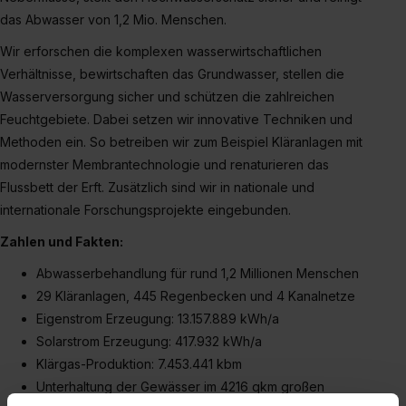
das Abwasser von 1,2 Mio. Menschen.
Wir erforschen die komplexen wasserwirtschaftlichen
Verhältnisse, bewirtschaften das Grundwasser, stellen die
Wasserversorgung sicher und schützen die zahlreichen
Feuchtgebiete. Dabei setzen wir innovative Techniken und
Methoden ein. So betreiben wir zum Beispiel Kläranlagen mit
modernster Membrantechnologie und renaturieren das
Flussbett der Erft. Zusätzlich sind wir in nationale und
internationale Forschungsprojekte eingebunden.
Zahlen und Fakten:
Abwasserbehandlung für rund 1,2 Millionen Menschen
29 Kläranlagen, 445 Regenbecken und 4 Kanalnetze
Eigenstrom Erzeugung: 13.157.889 kWh/a
Solarstrom Erzeugung: 417.932 kWh/a
Klärgas-Produktion: 7.453.441 kbm
Unterhaltung der Gewässer im 4216 qkm großen