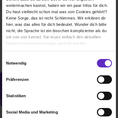
bei
Essity
weitermachen kannst, haben wir ein paar Infos für dich.
Du hast vielleicht schon mal was von Cookies gehört!?
68305 Mannheim
Keine Sorge, das ist nicht Schlimmes. Wir erklären dir
01.09.2027
hier, was das alles für dich bedeutet. Wunder dich bitte
nicht, die Sprache ist ein bisschen komplizierter als du
1 freier Platz
sie von uns kennst. Sie muss einfach den aktuellen
Datenschutzbestimmungen gerecht werden.
Weitere Ergebnisse laden
Die Nutzung von Cookies auf Ausbildung.de
Einwilligungsauswahl
Notwendig
Wir verwenden Cookies zur technischen Funktion
unserer Webseite („Notwendig“), um von dir bei
Präferenzen
Du möchtest neue Stellen automatisch
Benutzung der Webseite getroffenen Einstellungen zu
zugeschickt bekommen?
speichern ( „Präferenzen“), die Zugriffe auf unsere
Webseite zu analysieren („Statistiken“), um
Jetzt aktivieren
Statistiken
Informationen zu deiner Verwendung unserer Website an
unsere Partner für soziale Medien, Werbung und
Social Media und Marketing
Analysen weiterzugeben und um Inhalte und Anzeigen zu