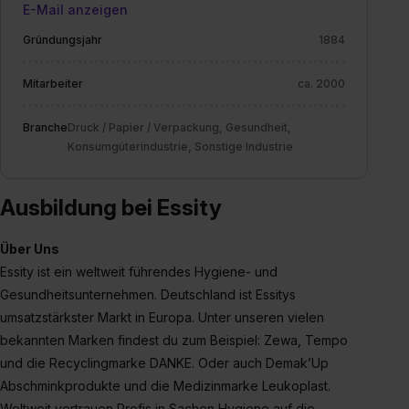
E-Mail anzeigen
der Kategorien „Präferenzen“, „Statistiken“ und „Social
Media und Marketing“ umfasst hierbei die Einwilligung
Gründungsjahr
1884
zur Übermittlung deiner Daten in die USA (Art. 49 Abs. 1
S. 1 lit. a) DS-GVO). Die USA verfügen über kein
Mitarbeiter
ca. 2000
angemessenes Datenschutzniveau (EuGH – Schrems
II). Du kannst die von dir erteilte Einwilligung jederzeit mit
Branche
Druck / Papier / Verpackung, Gesundheit,
Wirkung für die Zukunft ganz oder teilweise über unsere
Konsumgüterindustrie, Sonstige Industrie
Datenschutzerklärung unter dem Punkt „Datenschutz-
Einstellungen“ widerrufen. Weitere Informationen zu den
Ausbildung bei Essity
einzelnen Cookies findest du durch Klick auf „Details
zeigen“. Weitere Informationen:
Datenschutzerklärung
,
Über Uns
Impressum
.
Essity ist ein weltweit führendes Hygiene- und
Gesundheitsunternehmen. Deutschland ist Essitys
umsatzstärkster Markt in Europa. Unter unseren vielen
bekannten Marken findest du zum Beispiel: Zewa, Tempo
und die Recyclingmarke DANKE. Oder auch Demak’Up
Abschminkprodukte und die Medizinmarke Leukoplast.
Weltweit vertrauen Profis in Sachen Hygiene auf die