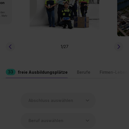
von
rden.
n. Mehr
1
/27
33
freie Ausbildungsplätze
Berufe
Firmen-Leben