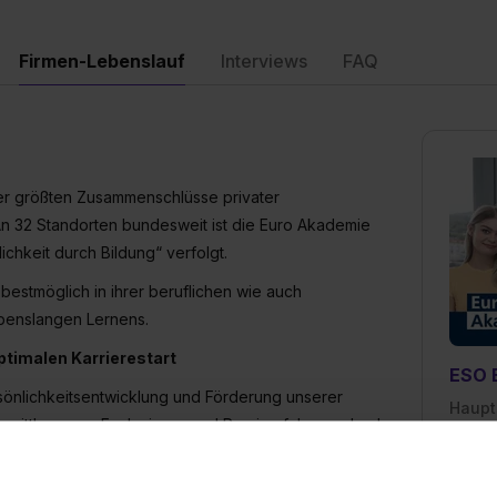
Firmen-Lebenslauf
Interviews
FAQ
der größten Zusammenschlüsse privater
 An 32 Standorten bundesweit ist die Euro Akademie
ichkeit durch Bildung“ verfolgt.
bestmöglich in ihrer beruflichen wie auch
ebenslangen Lernens.
ptimalen Karrierestart
ESO 
rsönlichkeitsentwicklung und Förderung unserer
Haupt
mittlung von Fachwissen und Praxiserfahrung durch
63811
ie Charakterbildung und das soziale Miteinander
0602
e persönliche Betreuung in kleinen Klassen.
E-Mai