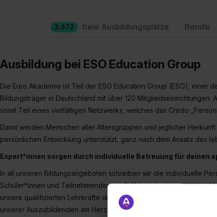
freie Ausbildungsplätze
Berufe
3.472
Ausbildung bei ESO Education Group
Die Euro Akademie ist Teil der ESO Education Group (ESO), einer 
Bildungsträger in Deutschland mit über 120 Mitgliedseinrichtungen.
somit Teil eines vielfältigen Netzwerks, welches das Credo „Persönl
Damit werden Menschen aller Altersgruppen und jeglicher Herkunft 
persönlichen Entwicklung unterstützt, ganz nach dem Ansatz des l
Expert*innen sorgen durch individuelle Betreuung für deinen o
In all unseren Bildungsangeboten schreiben wir die individuelle Pe
Schüler*innen und Teilnehmenden groß. Nebst der kompetenten Ver
unsere qualifizierten Lehrkräfte und Dozent*innen liegt uns auch d
unserer Auszubildenden am Herzen. Dies gelingt vor allem durch di