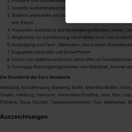
Profitiere vom bundesweiten Netzwerk der ESO Education Grou
zu. . In diesem Fall sowie b
Gestufte Ausbildungskonzepte mit mehreren Abschlüssen
einverstanden, dass dir nach
Staatlich anerkannte und staatlich geprüfte Ausbildungsabsch
erforderliche personenbezoge
Arts (Hons)
Erlaubnis hierfür kannst du a
Praxisnahe Ausbildung und fächerübergreifendes Lehren, Le
Verwendungszwecke zulassen,
Möglichkeit zur Durchführung von Praktika im In- und Ausland
Einwilligung zur Platzierung
Ausprägung von Fach-, Methoden- und sozialen Kompetenz
umfasst hierbei die Einwillig
Engagierte Lehrkräfte und Dozent*innen
verfügen über kein angemess
Einsatz von muttersprachlichen Lehrkräften im Fremdsprachen
jederzeit mit Wirkung für di
Freizügige Nutzungsmöglichkeiten von Bibliothek, Internet u
„Datenschutz-Einstellungen“ 
„Details zeigen“. Weitere In
Die Standorte der Euro Akademie
Altenburg, Aschaffenburg, Bamberg, Berlin, Bitterfeld-Wolfen, Bonn, 
(Saale), Hamburg, Hannover, Hohenstein-Ernstthal, Jena, Köln, Le
Pößneck, Riesa, Rochlitz, Tauberbischofsheim, Trier, Weißenfels,
Auszeichnungen