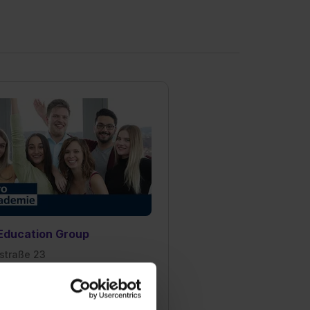
Education Group
straße 23
 Stockstadt am Main
741880
l anzeigen