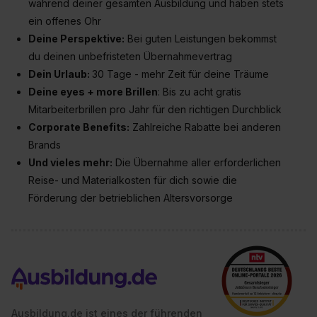
während deiner gesamten Ausbildung und haben stets
bestimmte Verwendungszwecke zulassen, triff deine
ein offenes Ohr
Auswahl über die Checkboxen und klick auf „Auswahl
Dein
e Perspektive:
Bei guten Leistungen bekommst
erlauben“. Die Einwilligung zur Platzierung von Cookies
du deinen unbefristeten Übernahmevertrag
der Kategorien „Präferenzen“, „Statistiken“ und „Social
Dein Urlaub:
30 Tage - mehr Zeit für deine Träume
Media und Marketing“ umfasst hierbei die Einwilligung
Deine
eyes + more Brillen
: Bis zu acht gratis
zur Übermittlung deiner Daten in die USA (Art. 49 Abs. 1
Mitarbeiterbrillen pro Jahr für den richtigen Durchblick
S. 1 lit. a) DS-GVO). Die USA verfügen über kein
Corporate Benefits:
Zahlreiche Rabatte bei anderen
angemessenes Datenschutzniveau (EuGH – Schrems
Brands
II). Du kannst die von dir erteilte Einwilligung jederzeit mit
Und vieles mehr:
Die Übernahme aller erforderlichen
Wirkung für die Zukunft ganz oder teilweise über unsere
Reise- und Materialkosten für dich sowie die
Datenschutzerklärung unter dem Punkt „Datenschutz-
Einstellungen“ widerrufen. Weitere Informationen zu den
Förderung der betrieblichen Altersvorsorge
einzelnen Cookies findest du durch Klick auf „Details
zeigen“. Weitere Informationen:
Datenschutzerklärung
,
Impressum
.
Ausbildung.de ist eines der führenden