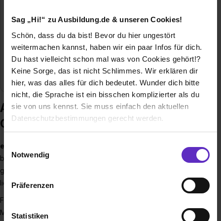
E-Mail anzeigen
Sag „Hi!“ zu Ausbildung.de & unseren Cookies!
Gründungsjahr
2005
Schön, dass du da bist! Bevor du hier ungestört
weitermachen kannst, haben wir ein paar Infos für dich.
Mitarbeiter
über 1.400
Du hast vielleicht schon mal was von Cookies gehört!?
Keine Sorge, das ist nicht Schlimmes. Wir erklären dir
Branche
Handel / Gewerbe, Einzelhandel
hier, was das alles für dich bedeutet. Wunder dich bitte
nicht, die Sprache ist ein bisschen komplizierter als du
Ausbildung bei eyes and more
sie von uns kennst. Sie muss einfach den aktuellen
Datenschutzbestimmungen gerecht werden.
GmbH
Die Nutzung von Cookies auf Ausbildung.de
Einwilligungsauswahl
eyes + more
ist einer der größten Optiker Deutschlands. Wir
Notwendig
beschäftigen über 1400 Mitarbeiter, die sich zum Ziel
Wir verwenden Cookies zur technischen Funktion
gesetzt haben, den Brillenmarkt zu revolutionieren. Denn wir
unserer Webseite („Notwendig“), um von dir bei
lieben Mode!
Präferenzen
Benutzung der Webseite getroffenen Einstellungen zu
Für eyes + more ist die Brille mehr als eine Brille. Sie ist ein
speichern ( „Präferenzen“), die Zugriffe auf unsere
Modestatement, mit dem wir jeden Tag unseren individuellen
Webseite zu analysieren („Statistiken“), um
Statistiken