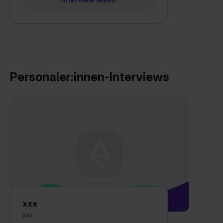
Wirkung für die Zukunft ganz oder teilweise über unsere
Datenschutzerklärung unter dem Punkt „Datenschutz-
Einstellungen“ widerrufen. Weitere Informationen zu den
einzelnen Cookies findest du durch Klick auf „Details
zeigen“. Weitere Informationen:
Datenschutzerklärung
,
Impressum
.
Personaler:innen-Interviews
xxx
xxx