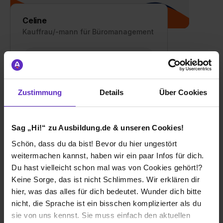
Celine
Kauffrau/-mann für Büromanagement
Interview lesen
Zustimmung
Details
Über Cookies
Sag „Hi!“ zu Ausbildung.de & unseren Cookies!
Schön, dass du da bist! Bevor du hier ungestört
weitermachen kannst, haben wir ein paar Infos für dich.
Du hast vielleicht schon mal was von Cookies gehört!?
Keine Sorge, das ist nicht Schlimmes. Wir erklären dir
hier, was das alles für dich bedeutet. Wunder dich bitte
Phuong Anh
nicht, die Sprache ist ein bisschen komplizierter als du
Kauffrau/-mann für Büromanagement
sie von uns kennst. Sie muss einfach den aktuellen