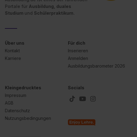
Wirkung für die Zukunft ganz oder teilweise über unsere
Portale für
Ausbildung, duales
Datenschutzerklärung unter dem Punkt „Datenschutz-
Studium
und
Schülerpraktikum.
Einstellungen“ widerrufen. Weitere Informationen zu den
einzelnen Cookies findest du durch Klick auf „Details
zeigen“. Weitere Informationen:
Datenschutzerklärung
,
Impressum
.
Über uns
Für dich
Kontakt
Inserieren
Karriere
Anmelden
Ausbildungsbarometer 2026
Kleingedrucktes
Socials
Impressum
AGB
Datenschutz
Nutzungsbedingungen