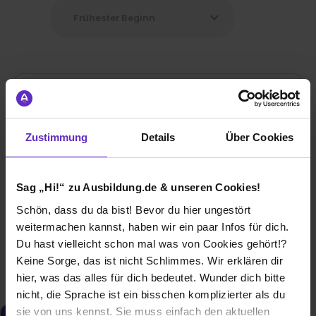
Ausbildung Industriekaufmann/-frau (m/w/d)
Zustimmung
Details
Über Cookies
bei
Folex Coating GmbH
50767 Köln
Sag „Hi!“ zu Ausbildung.de & unseren Cookies!
01.08.2026
Schön, dass du da bist! Bevor du hier ungestört
weitermachen kannst, haben wir ein paar Infos für dich.
1 freier Platz
Du hast vielleicht schon mal was von Cookies gehört!?
Keine Sorge, das ist nicht Schlimmes. Wir erklären dir
hier, was das alles für dich bedeutet. Wunder dich bitte
nicht, die Sprache ist ein bisschen komplizierter als du
sie von uns kennst. Sie muss einfach den aktuellen