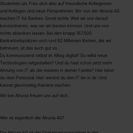
Einzelfall bei dem jeweiligen Inhalt erteilen. Willst du nur
Studenten um. Freu dich also auf freundliche Kolleginnen
bestimmte Verwendungszwecke zulassen, triff deine
und Kollegen und neue Perspektiven. Wir von der Atruvia AG
Auswahl über die Checkboxen und klick auf „Auswahl
machen IT für Banken. Sonst nichts. Weil wir uns darauf
erlauben“. Die Einwilligung zur Platzierung von Cookies
konzentrieren, was wir am besten können. Und uns von
der Kategorien „Präferenzen“, „Statistiken“ und „Social
nichts ablenken lassen. Bei den knapp 167.000
Media und Marketing“ umfasst hierbei die Einwilligung
Bankarbeitsplätzen und rund 82 Millionen Konten, die wir
zur Übermittlung deiner Daten in die USA (Art. 49 Abs. 1
betreuen, ist das auch gut so.
S. 1 lit. a) DS-GVO). Die USA verfügen über kein
Du kommunizierst selbst im Alltag digital? Du willst neue
angemessenes Datenschutzniveau (EuGH – Schrems
Technologien mitgestalten? Und du hast schon jetzt mehr
II). Du kannst die von dir erteilte Einwilligung jederzeit mit
Ahnung von IT als die meisten in deiner Familie? Hier lebst
Wirkung für die Zukunft ganz oder teilweise über unsere
du dein Potenzial. Hier weckst du den IT-ler in dir. Und
Datenschutzerklärung unter dem Punkt „Datenschutz-
kannst gleichzeitig Karriere machen.
Einstellungen“ widerrufen. Weitere Informationen zu den
einzelnen Cookies findest du durch Klick auf „Details
Wir bei Atruvia freuen uns auf dich.
zeigen“. Weitere Informationen:
Datenschutzerklärung
,
Impressum
.
Wer ist eigentlich die Atruvia AG?
Die Atruvia AG ist der Digitalisierungspartner in der