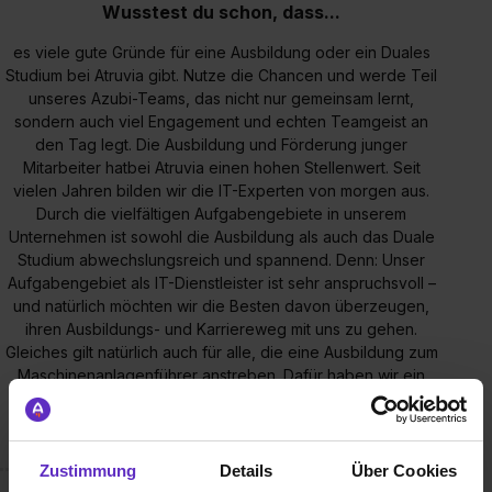
Wusstest du schon, dass...
es viele gute Gründe für eine Ausbildung oder ein Duales
Studium bei Atruvia gibt. Nutze die Chancen und werde Teil
unseres Azubi-Teams, das nicht nur gemeinsam lernt,
sondern auch viel Engagement und echten Teamgeist an
den Tag legt. Die Ausbildung und Förderung junger
Mitarbeiter hatbei Atruvia einen hohen Stellenwert. Seit
vielen Jahren bilden wir die IT-Experten von morgen aus.
Durch die vielfältigen Aufgabengebiete in unserem
Unternehmen ist sowohl die Ausbildung als auch das Duale
Studium abwechslungsreich und spannend. Denn: Unser
Aufgabengebiet als IT-Dienstleister ist sehr anspruchsvoll –
und natürlich möchten wir die Besten davon überzeugen,
ihren Ausbildungs- und Karriereweg mit uns zu gehen.
Gleiches gilt natürlich auch für alle, die eine Ausbildung zum
Maschinenanlagenführer anstreben. Dafür haben wir ein
attraktives Paket für unsere Auszubildenden
zusammengestellt.
Zustimmung
Details
Über Cookies