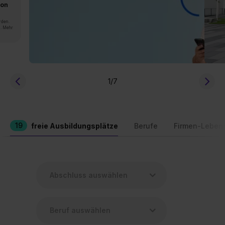
von
rden.
n. Mehr
1
/7
19
freie Ausbildungsplätze
Berufe
Firmen-Leben