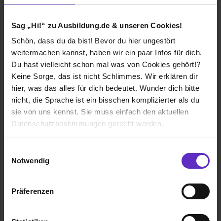
Sag „Hi!“ zu Ausbildung.de & unseren Cookies!
Schön, dass du da bist! Bevor du hier ungestört
weitermachen kannst, haben wir ein paar Infos für dich.
Du hast vielleicht schon mal was von Cookies gehört!?
Keine Sorge, das ist nicht Schlimmes. Wir erklären dir
hier, was das alles für dich bedeutet. Wunder dich bitte
Atruvia AG
nicht, die Sprache ist ein bisschen komplizierter als du
GAD-Straße 2-6
sie von uns kennst. Sie muss einfach den aktuellen
48163 Münster
Datenschutzbestimmungen gerecht werden.
0251 7133-31383
Die Nutzung von Cookies auf Ausbildung.de
E-Mail anzeigen
Einwilligungsauswahl
Notwendig
Gründungsjahr
1924
Wir verwenden Cookies zur technischen Funktion
unserer Webseite („Notwendig“), um von dir bei
Mitarbeiter
fast 4.500
Präferenzen
Benutzung der Webseite getroffenen Einstellungen zu
speichern ( „Präferenzen“), die Zugriffe auf unsere
Umsatz
1,37 Milliarden €
Webseite zu analysieren („Statistiken“), um