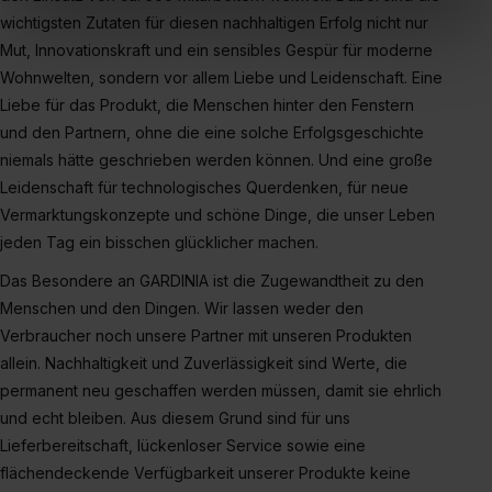
Verwendungszwecke (ausgenommen „Notwendig“) zu. .
wichtigsten Zutaten für diesen nachhaltigen Erfolg nicht nur
In diesem Fall sowie bei der separaten Aktivierung von
Mut, Innovationskraft und ein sensibles Gespür für moderne
„Social Media und Marketing“ bist du auch damit
Wohnwelten, sondern vor allem Liebe und Leidenschaft. Eine
einverstanden, dass dir nach Setzen der Cookies externe
Liebe für das Produkt, die Menschen hinter den Fenstern
Inhalte (z.B. Videos oder Posts) angezeigt und hierfür
und den Partnern, ohne die eine solche Erfolgsgeschichte
erforderliche personenbezogene Daten an Social Media
niemals hätte geschrieben werden können. Und eine große
Dienste, ggfs. mit Sitz in den USA, übermittelt werden.
Leidenschaft für technologisches Querdenken, für neue
Eine Erlaubnis hierfür kannst du auch später noch im
Vermarktungskonzepte und schöne Dinge, die unser Leben
Einzelfall bei dem jeweiligen Inhalt erteilen. Willst du nur
jeden Tag ein bisschen glücklicher machen.
bestimmte Verwendungszwecke zulassen, triff deine
Auswahl über die Checkboxen und klick auf „Auswahl
Das Besondere an GARDINIA ist die Zugewandtheit zu den
erlauben“. Die Einwilligung zur Platzierung von Cookies
Menschen und den Dingen. Wir lassen weder den
der Kategorien „Präferenzen“, „Statistiken“ und „Social
Verbraucher noch unsere Partner mit unseren Produkten
Media und Marketing“ umfasst hierbei die Einwilligung
allein. Nachhaltigkeit und Zuverlässigkeit sind Werte, die
zur Übermittlung deiner Daten in die USA (Art. 49 Abs. 1
permanent neu geschaffen werden müssen, damit sie ehrlich
S. 1 lit. a) DS-GVO). Die USA verfügen über kein
und echt bleiben. Aus diesem Grund sind für uns
angemessenes Datenschutzniveau (EuGH – Schrems
Lieferbereitschaft, lückenloser Service sowie eine
II). Du kannst die von dir erteilte Einwilligung jederzeit mit
flächendeckende Verfügbarkeit unserer Produkte keine
Wirkung für die Zukunft ganz oder teilweise über unsere