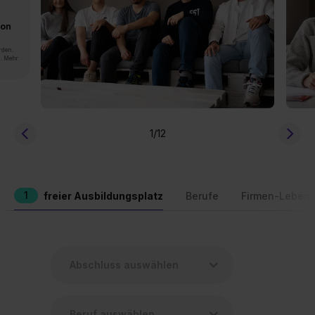
von
rden.
n. Mehr
1
/12
1
freier Ausbildungsplatz
Berufe
Firmen-Lebens