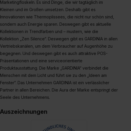
Marketingfloskeln. Es sind Dinge, die wir tagtäglich im
Datenschutzerklärung unter dem Punkt „Datenschutz-
Kleinen und im Großen umsetzen. Deshalb gibt es
Einstellungen“ widerrufen. Weitere Informationen zu den
Innovationen wie Thermoplissees, die nicht nur schön sind,
einzelnen Cookies findest du durch Klick auf „Details
sondern auch Energie sparen. Deswegen gibt es aktuelle
zeigen“. Weitere Informationen:
Datenschutzerklärung
,
Kollektionen in Trendfarben und – mustern, wie die
Impressum
.
Kollektion „Zen Silence“. Deswegen gibt es GARDINIA in allen
Vertriebskanälen, um dem Verbraucher auf Augenhöhe zu
begegnen. Und deswegen gibt es auch attraktive POS-
Präsentationen und eine serviceorientierte
Produktausstattung. Die Marke „GARDINIA“ verbindet die
Menschen mit dem Licht und führt sie zu den „Ideen am
Fenster“. Das Unternehmen GARDINIA ist ein verlässlicher
Partner in allen Bereichen. Die Aura der Marke entspringt der
Seele des Unternehmens.
Auszeichnungen