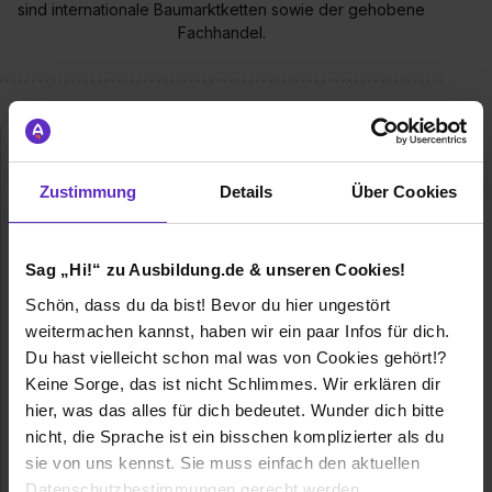
sind internationale Baumarktketten sowie der gehobene
Fachhandel.
Zustimmung
Details
Über Cookies
Sag „Hi!“ zu Ausbildung.de & unseren Cookies!
Schön, dass du da bist! Bevor du hier ungestört
GARDINIA Home Decor GmbH
weitermachen kannst, haben wir ein paar Infos für dich.
Neutrauchburger Str. 20
Du hast vielleicht schon mal was von Cookies gehört!?
88316 Isny im Allgäu
Keine Sorge, das ist nicht Schlimmes. Wir erklären dir
07562/985-122
hier, was das alles für dich bedeutet. Wunder dich bitte
E-Mail anzeigen
nicht, die Sprache ist ein bisschen komplizierter als du
sie von uns kennst. Sie muss einfach den aktuellen
Gründungsjahr
1950
Datenschutzbestimmungen gerecht werden.