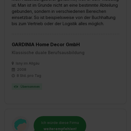
Einstellungen“ widerrufen. Weitere Informationen zu den
ist. Man ist im Grunde nicht an eine bestimmte Abteilung
einzelnen Cookies findest du durch Klick auf „Details
gebunden, sondern in verschiedenen Bereichen
zeigen“. Weitere Informationen:
Datenschutzerklärung
,
einsetzbar. So ist beispielsweise von der Buchhaltung
Impressum
.
bis zum Vertrieb oder der Logistik alles möglich.
GARDINIA Home Decor GmbH
Klassische duale Berufsausbildung
Isny im Allgäu
2008
8 Std. pro Tag
Übernommen
Ich würde diese Firma
weiterempfehlen!