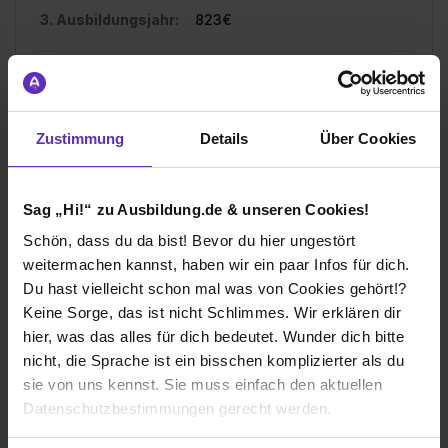
3. Ausbildungsjahr:
823€
Ich würde diese Firma
Zustimmung
Details
Über Cookies
weiterempfehlen!
Sag „Hi!“ zu Ausbildung.de & unseren Cookies!
Schön, dass du da bist! Bevor du hier ungestört
Wie gefällt dir die Ausbildung bei deiner
weitermachen kannst, haben wir ein paar Infos für dich.
Firma?
Du hast vielleicht schon mal was von Cookies gehört!?
Als Azubi wird man von allen Mitarbeitern bei allen
Keine Sorge, das ist nicht Schlimmes. Wir erklären dir
Fragen unterstützt und kann schnell viel lernen. Wenn
hier, was das alles für dich bedeutet. Wunder dich bitte
man will kann man auch gleich ein bisschen
nicht, die Sprache ist ein bisschen komplizierter als du
Verantwortung übernehmen. Die Kommunikation mit der
sie von uns kennst. Sie muss einfach den aktuellen
Ausbilderin ist sehr gut und immer freundlich. Auch bei
Datenschutzbestimmungen gerecht werden.
Schulischen Fragen wird man im ganzen Betreib
unterstützt und alle Fragen werden bestmöglich