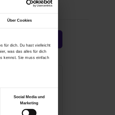
Über Cookies
Jetzt aktivieren
 für dich. Du hast vielleicht
er, was das alles für dich
uns kennst. Sie muss einfach
r bei Benutzung der
bseite zu analysieren
Social Media und
ür soziale Medien, Werbung
Marketing
und Marketing“). Unsere
 bereitgestellt hast oder die