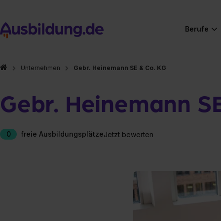
Berufe
Unternehmen
Gebr. Heinemann SE & Co. KG
Gebr. Heinemann SE
0
freie Ausbildungsplätze
Jetzt bewerten
Hier gibt es (eigentlich
Hier gibt es (eigentlich