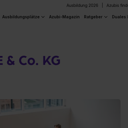
Ausbildung 2026
Azubis fin
Ausbildungsplätze
Azubi-Magazin
Ratgeber
Duales 
 & Co. KG
) was Cooles zu sehen!
) was Cooles zu sehen!