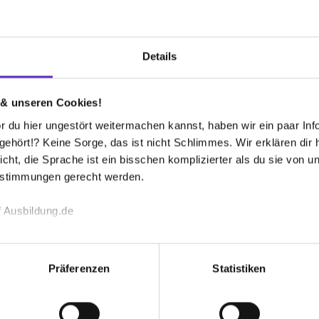
en-Lebenslauf
Interviews
FAQ
Details
 & unseren Cookies!
 bekommen?
 du hier ungestört weitermachen kannst, haben wir ein paar Infos
hört!? Keine Sorge, das ist nicht Schlimmes. Wir erklären dir hi
icht, die Sprache ist ein bisschen komplizierter als du sie von 
estimmungen gerecht werden.
o. KG
 Ausbildung.de
echnischen Funktion unserer Webseite („Notwendig“), um von di
Wenn du deine Ausbildung oder dein duales Studium
lungen zu speichern ( „Präferenzen“), die Zugriffe auf unsere We
eu erlangtes theoretisches Wissen in der täglichen
Präferenzen
Statistiken
ionen zu deiner Verwendung unserer Website an unsere Partner f
gemeinsam auf deine Zukunft im Unternehmen vor.
und um Inhalte und Anzeigen zu personalisieren („Social Media 
hafen oder in unserer Zentrale – bei unserem
tionen möglicherweise mit weiteren Daten zusammen, die du ihnen