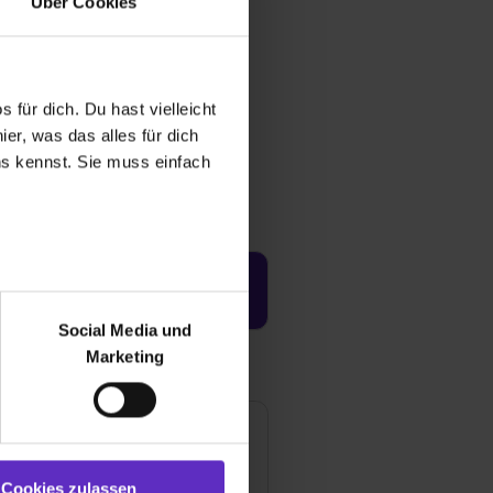
Über Cookies
 für dich. Du hast vielleicht
er, was das alles für dich
uns kennst. Sie muss einfach
Jetzt aktivieren
r bei Benutzung der
bseite zu analysieren
Social Media und
ür soziale Medien, Werbung
Marketing
und Marketing“). Unsere
 bereitgestellt hast oder die
ookies zulassen“ stimmst du
e (ausgenommen „Notwendig“)
st du auch damit
Cookies zulassen