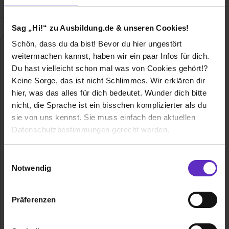
Sag „Hi!“ zu Ausbildung.de & unseren Cookies!
Schön, dass du da bist! Bevor du hier ungestört
weitermachen kannst, haben wir ein paar Infos für dich.
Du hast vielleicht schon mal was von Cookies gehört!?
Keine Sorge, das ist nicht Schlimmes. Wir erklären dir
hier, was das alles für dich bedeutet. Wunder dich bitte
nicht, die Sprache ist ein bisschen komplizierter als du
sie von uns kennst. Sie muss einfach den aktuellen
Fritzmeier Gruppe
Datenschutzbestimmungen gerecht werden.
Forststr. 2
85653 Aying
Die Nutzung von Cookies auf Ausbildung.de
Einwilligungsauswahl
08095 - 60
Notwendig
Wir verwenden Cookies zur technischen Funktion
E-Mail anzeigen
unserer Webseite („Notwendig“), um von dir bei
Präferenzen
Gründungsjahr
1926
Benutzung der Webseite getroffenen Einstellungen zu
speichern ( „Präferenzen“), die Zugriffe auf unsere
Mitarbeiter
Weltweit: 2.200
Webseite zu analysieren („Statistiken“), um