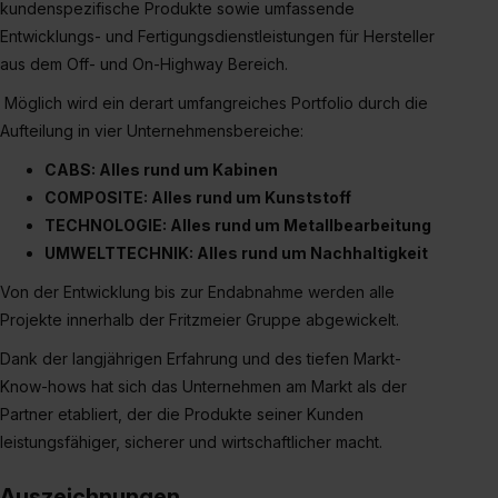
Einzelfall bei dem jeweiligen Inhalt erteilen. Willst du nur
kundenspezifische Produkte sowie umfassende
bestimmte Verwendungszwecke zulassen, triff deine
Entwicklungs- und Fertigungsdienstleistungen für Hersteller
Auswahl über die Checkboxen und klick auf „Auswahl
aus dem Off- und On-Highway­ Bereich.
erlauben“. Die Einwilligung zur Platzierung von Cookies
Möglich wird ein derart umfangreiches Portfolio durch die
der Kategorien „Präferenzen“, „Statistiken“ und „Social
Aufteilung in vier Unternehmensbereiche:
Media und Marketing“ umfasst hierbei die Einwilligung
zur Übermittlung deiner Daten in die USA (Art. 49 Abs. 1
CABS: Alles rund um Kabinen
S. 1 lit. a) DS-GVO). Die USA verfügen über kein
COMPOSITE: Alles rund um Kunststoff
angemessenes Datenschutzniveau (EuGH – Schrems
TECHNOLOGIE: Alles rund um Metallbearbeitung
II). Du kannst die von dir erteilte Einwilligung jederzeit mit
UMWELTTECHNIK: Alles rund um Nachhaltigkeit
Wirkung für die Zukunft ganz oder teilweise über unsere
Von der Entwicklung bis zur Endabnahme werden alle
Datenschutzerklärung unter dem Punkt „Datenschutz-
Projekte innerhalb der Fritzmeier Gruppe abgewickelt.
Einstellungen“ widerrufen. Weitere Informationen zu den
einzelnen Cookies findest du durch Klick auf „Details
Dank der langjährigen Erfahrung und des tiefen Markt-
zeigen“. Weitere Informationen:
Datenschutzerklärung
,
Know-hows hat sich das Unternehmen am Markt als der
Impressum
.
Partner etabliert, der die Produkte seiner Kunden
leistungsfähiger, sicherer und wirtschaftlicher macht.
Auszeichnungen