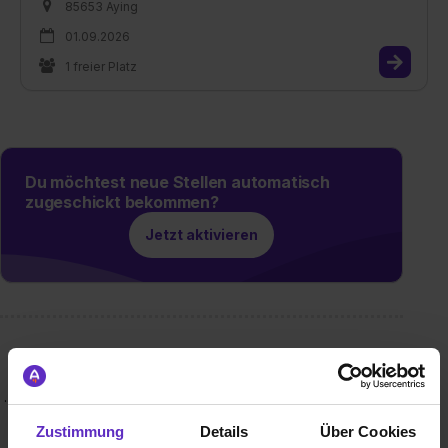
85653 Aying
01.09.2026
1 freier Platz
Du möchtest neue Stellen automatisch
zugeschickt bekommen?
Jetzt aktivieren
Wusstest du schon, dass...
... Fritzmeier in den 80-iger Jahren die ersten Vollkunststoff-
Ski herstellte, mit denen auch Rosi Mittermaier ihre Rennen
Zustimmung
Details
Über Cookies
bestritt?