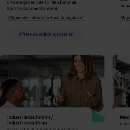
Erfahrungsberichte für den Beruf als
Indus
Konstruktionsmechanikerin
Allgemeine Infos zum Ausbildungsberuf
Allg
0 freie Ausbildungsstellen
Industriekaufmann /
Mech
Industriekauffrau
Klas
Klassische duale Berufsausbildung