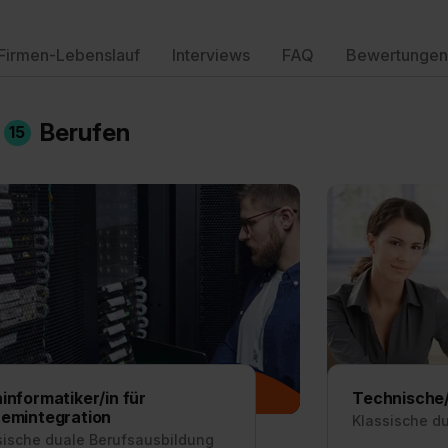
Firmen-Lebenslauf
Interviews
FAQ
Bewertungen
n
Berufen
15
informatiker/in für
Technische/
emintegration
Klassische d
sische duale Berufsausbildung