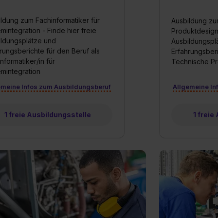
ldung zum Fachinformatiker für
Ausbildung z
mintegration - Finde hier freie
Produktdesigne
ildungsplätze und
Ausbildungspl
rungsberichte für den Beruf als
Erfahrungsberi
nformatiker/in für
Technische Pr
mintegration
emeine Infos zum Ausbildungsberuf
Allgemeine In
1 freie Ausbildungsstelle
1 freie