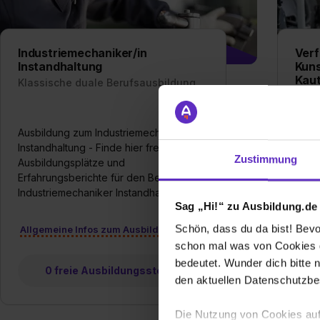
Industriemechaniker/in
Verf
Instandhaltung
Kuns
Kau
Klassische duale Berufsausbildung
Klas
Ausb
Ausbildung zum Industriemechaniker
für K
Instandhaltung - Finde hier freie
Zustimmung
Finde
Ausbildungsplätze und
Erfah
Erfahrungsberichte für den Beruf als
Verfa
Industriemechaniker Instandhaltung
Sag „Hi!“ zu Ausbildung.de
und 
Schön, dass du da bist! Bevor
Allgemeine Infos zum Ausbildungsberuf
Allg
schon mal was von Cookies ge
bedeutet. Wunder dich bitte n
0 freie Ausbildungsstellen
den aktuellen Datenschutzb
Die Nutzung von Cookies auf