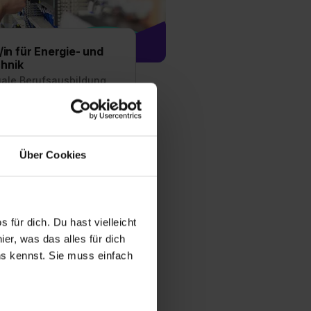
/in für Energie- und
hnik
uale Berufsausbildung
 Elektroniker für
Gebäudetechnik - Finde
bildungsplätze und
Über Cookies
chte für den Beruf als
ür Energie- und
ik
 für dich. Du hast vielleicht
fos zum Ausbildungsberuf
er, was das alles für dich
uns kennst. Sie muss einfach
 Ausbildungsstellen