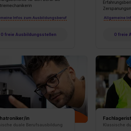
Erfahrungsberi
triemechanikerin
Zerspanungsm
emeine Infos zum Ausbildungsberuf
Allgemeine In
0 freie Ausbildungsstellen
0 freie
atroniker/in
Fachlagerist
sische duale Berufsausbildung
Klassische d