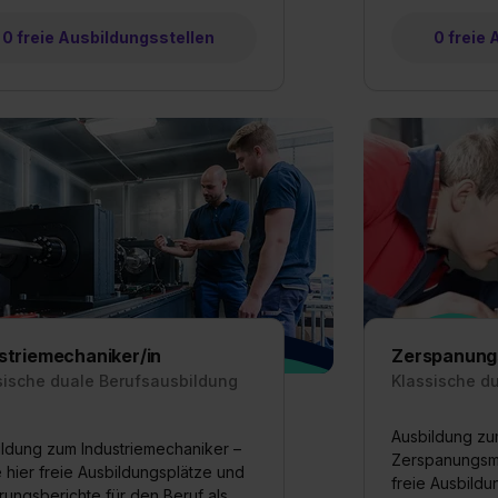
formationen:
Datenschutzerklärung
,
Impressum
.
0 freie Ausbildungsstellen
0 freie
striemechaniker/in
Zerspanung
sische duale Berufsausbildung
Klassische d
Ausbildung z
ldung zum Industriemechaniker –
Zerspanungsme
 hier freie Ausbildungsplätze und
freie Ausbild
rungsberichte für den Beruf als