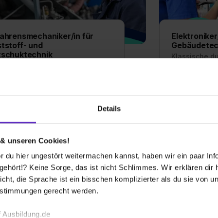
ahrensmechaniker/in für
Elektroniker
tstoff- und
Gebäudetec
tschuktechnik
Klassische d
sische duale Berufsausbildung
Ausbildung zum
ildung zum Verfahrensmechaniker
Energie- und 
unststoff- und Kautschuktechnik -
hier freie Aus
Details
 hier freie Ausbildungsplätze und
Erfahrungsberi
rungsberichte für den Beruf als
Elektroniker f
hrensmechaniker für Kunststoff-
Gebäudetechn
 & unseren Cookies!
Kautschuktechnik
 du hier ungestört weitermachen kannst, haben wir ein paar Infos
emeine Infos zum Ausbildungsberuf
Allgemeine In
hört!? Keine Sorge, das ist nicht Schlimmes. Wir erklären dir hi
icht, die Sprache ist ein bisschen komplizierter als du sie von 
0 freie Ausbildungsstellen
0 freie
estimmungen gerecht werden.
 Ausbildung.de