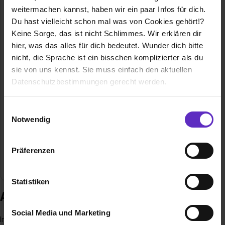
weitermachen kannst, haben wir ein paar Infos für dich.
Du hast vielleicht schon mal was von Cookies gehört!?
Fritzmeier Gruppe
Keine Sorge, das ist nicht Schlimmes. Wir erklären dir
hier, was das alles für dich bedeutet. Wunder dich bitte
Forststr. 2
nicht, die Sprache ist ein bisschen komplizierter als du
85653 Aying
sie von uns kennst. Sie muss einfach den aktuellen
08095 - 60
Datenschutzbestimmungen gerecht werden.
E-Mail anzeigen
Gründungsjahr
1926
Die Nutzung von Cookies auf Ausbildung.de
Einwilligungsauswahl
Notwendig
Mitarbeiter
Weltweit: 2.200
Wir verwenden Cookies zur technischen Funktion
unserer Webseite („Notwendig“), um von dir bei
Präferenzen
Branche
Automobil, Kunststoffverarbeitung,
Benutzung der Webseite getroffenen Einstellungen zu
Metallverarbeitung, Umwelt
speichern ( „Präferenzen“), die Zugriffe auf unsere
Webseite zu analysieren („Statistiken“), um
Statistiken
Informationen zu deiner Verwendung unserer Website an
Ausbildung bei Fritzmeier Gruppe
unsere Partner für soziale Medien, Werbung und
Social Media und Marketing
Analysen weiterzugeben und um Inhalte und Anzeigen zu
Innovationskraft, Kundennähe und Bodenhaftung – mit