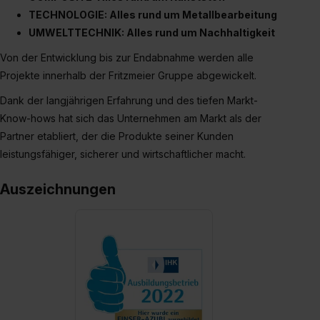
der Kategorien „Präferenzen“, „Statistiken“ und „Social
TECHNOLOGIE: Alles rund um Metallbearbeitung
Media und Marketing“ umfasst hierbei die Einwilligung
UMWELTTECHNIK: Alles rund um Nachhaltigkeit
zur Übermittlung deiner Daten in die USA (Art. 49 Abs. 1
Von der Entwicklung bis zur Endabnahme werden alle
S. 1 lit. a) DS-GVO). Die USA verfügen über kein
Projekte innerhalb der Fritzmeier Gruppe abgewickelt.
angemessenes Datenschutzniveau (EuGH – Schrems
II). Du kannst die von dir erteilte Einwilligung jederzeit mit
Dank der langjährigen Erfahrung und des tiefen Markt-
Wirkung für die Zukunft ganz oder teilweise über unsere
Know-hows hat sich das Unternehmen am Markt als der
Datenschutzerklärung unter dem Punkt „Datenschutz-
Partner etabliert, der die Produkte seiner Kunden
Einstellungen“ widerrufen. Weitere Informationen zu den
leistungsfähiger, sicherer und wirtschaftlicher macht.
einzelnen Cookies findest du durch Klick auf „Details
zeigen“. Weitere Informationen:
Datenschutzerklärung
,
Auszeichnungen
Impressum
.