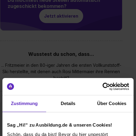
zugeschickt bekommen?
Jetzt aktivieren
Wusstest du schon, dass...
... Fritzmeier in den 80-iger Jahren die ersten Vollkunststoff-
Ski herstellte, mit denen auch Rosi Mittermaier ihre Rennen
bestritt?
Zustimmung
Details
Über Cookies
Sag „Hi!“ zu Ausbildung.de & unseren Cookies!
Schön, dass du da bist! Bevor du hier ungestört