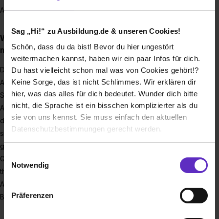
Abteilung, in der man eingesetzt wird.
Sag „Hi!“ zu Ausbildung.de & unseren Cookies!
Was macht Dir bei dem dualen Studium am
Schön, dass du da bist! Bevor du hier ungestört
meisten Spaß? Was gefällt Dir am besten?
weitermachen kannst, haben wir ein paar Infos für dich.
Dadurch, dass man in den Praxisphasen immer selber die
Du hast vielleicht schon mal was von Cookies gehört!?
Keine Sorge, das ist nicht Schlimmes. Wir erklären dir
Abteilung auswählen darf, kann man seine Interessen im
hier, was das alles für dich bedeutet. Wunder dich bitte
Studium perfekt mit der Praxis verbinden. Die tagesüblichen
nicht, die Sprache ist ein bisschen komplizierter als du
Aufgaben sind abwechslungsreich und vielfältig, oft hat man
sie von uns kennst. Sie muss einfach den aktuellen
dabei auch einen praktischen Bezug zur Produktion und
Datenschutzbestimmungen gerecht werden.
sieht wie die Endprodukte entstehen. Außerdem gibt es ein
großes Auszubildenden-Team in verschiedensten Berufen.
Die Nutzung von Cookies auf Ausbildung.de
Einwilligungsauswahl
Generell finde ich es sehr gut, dass ich zusätzlich zum
Notwendig
theoretischen Studium regelmäßig einen normalen
Wir verwenden Cookies zur technischen Funktion
Arbeitsalltag erfahre. Durch die Praxisphasen lernt man das
unserer Webseite („Notwendig“), um von dir bei
Präferenzen
Berufsleben sehr gut kennen.
Benutzung der Webseite getroffenen Einstellungen zu
speichern ( „Präferenzen“), die Zugriffe auf unsere