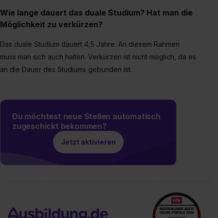
Einzelfall bei dem jeweiligen Inhalt erteilen. Willst du nur
Wie lange dauert das duale Studium? Hat man die
bestimmte Verwendungszwecke zulassen, triff deine
Möglichkeit zu verkürzen?
Auswahl über die Checkboxen und klick auf „Auswahl
erlauben“. Die Einwilligung zur Platzierung von Cookies
Das duale Studium dauert 4,5 Jahre. An diesem Rahmen
der Kategorien „Präferenzen“, „Statistiken“ und „Social
muss man sich auch halten. Verkürzen ist nicht möglich, da es
Media und Marketing“ umfasst hierbei die Einwilligung
an die Dauer des Studiums gebunden ist.
zur Übermittlung deiner Daten in die USA (Art. 49 Abs. 1
S. 1 lit. a) DS-GVO). Die USA verfügen über kein
angemessenes Datenschutzniveau (EuGH – Schrems
II). Du kannst die von dir erteilte Einwilligung jederzeit mit
Du möchtest neue Stellen automatisch
Wirkung für die Zukunft ganz oder teilweise über unsere
zugeschickt bekommen?
Datenschutzerklärung unter dem Punkt „Datenschutz-
Jetzt aktivieren
Einstellungen“ widerrufen. Weitere Informationen zu den
einzelnen Cookies findest du durch Klick auf „Details
zeigen“. Weitere Informationen:
Datenschutzerklärung
,
Impressum
.