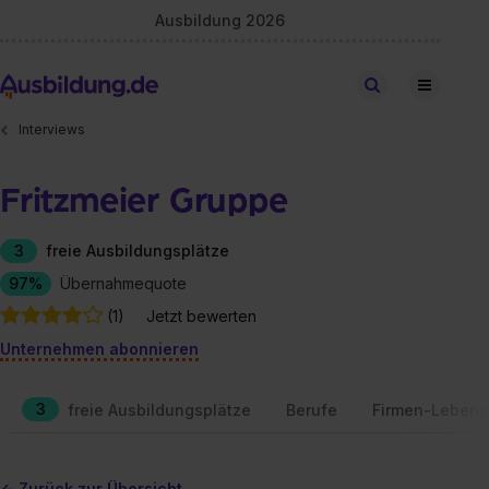
Ausbildung 2026
Stellen finden
Interviews
Fritzmeier Gruppe
3
freie Ausbildungsplätze
97%
Übernahmequote
(1)
Jetzt bewerten
Unternehmen abonnieren
3
freie Ausbildungsplätze
Berufe
Firmen-Lebens
<- Zurück zur Übersicht