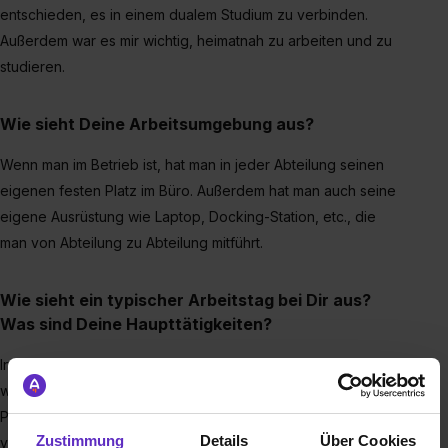
entschieden, es in einem dualem Studium zu verbinden.
Außerdem war es mir wichtig, heimatnah zu arbeiten und zu
studieren.
Wie sieht Deine Arbeitsumgebung aus?
Wenn man im Betrieb ist, hat man in jeder Abteilung seinen
eigenen festen Platz im Büro. Außerdem hat man auch seine
eigene Ausrüstung wie Laptop, Docking-Station, etc., die
man von Abteilung zu Abteilung mitführt.
Wie sieht ein typischer Arbeitstag bei Dir aus?
Was sind Deine Haupttätigkeiten?
In den Praxisphasen kommt es immer ganz darauf an, in
welcher Abteilung man eingesetzt wird. Die Abteilungen der
Praxisphasen darf man selbst auswählen. Man hat meistens
Zustimmung
Details
Über Cookies
vielfältige Aufgaben und ist eine wichtige Hilfe für die