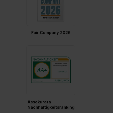
S. 1 lit. a) DS-GVO). Die USA verfügen über kein
angemessenes Datenschutzniveau (EuGH – Schrems
II). Du kannst die von dir erteilte Einwilligung jederzeit mit
Wirkung für die Zukunft ganz oder teilweise über unsere
Datenschutzerklärung unter dem Punkt „Datenschutz-
Fair Company 2026
Einstellungen“ widerrufen. Weitere Informationen zu den
einzelnen Cookies findest du durch Klick auf „Details
zeigen“. Weitere Informationen:
Datenschutzerklärung
,
Impressum
.
Assekurata
Nachhaltigkeitsranking