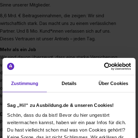
Sinne unserer Mitglieder.
8,6 Mrd. € Beitragseinnahmen, die zeigen: Wir sind
wirtschaftlich stark. Das macht uns zu einem verlässlichen
Partner. Und 8 Mio. Kund*innen verlassen sich auf uns.
Dieses Vertrauen ist unser Antrieb – jeden Tag.
Mehr als ein Job
Wir sind davon überzeugt, dass eine starke Versicherung
von Menschen lebt, die füreinander da sind und gemeinsam
denken und wachsen. Ob zentral oder regional, im Vertrieb,
in der Schadenregulierung, in der IT, in Zentralbereichen
Zustimmung
Details
Über Cookies
oder im Management – überall bei der BarmeniaGothaer
triffst du auf eine Kultur, die Vertrauen schafft, Vielfalt fördert
und Wertschätzung lebt.
Sag „Hi!“ zu Ausbildung.de & unseren Cookies!
Dein Start ins Berufsleben
Schön, dass du da bist! Bevor du hier ungestört
Praxis von Anfang an. Bei uns lernst du, was wirklich zählt –
weitermachen kannst, haben wir ein paar Infos für dich.
dabei verdienst du dein eigenes Geld. Deine Ausbildung
Du hast vielleicht schon mal was von Cookies gehört!?
Keine Sorge, das ist nicht Schlimmes. Wir erklären dir
oder dein duales Studium startest du mit echtem Rückhalt. In