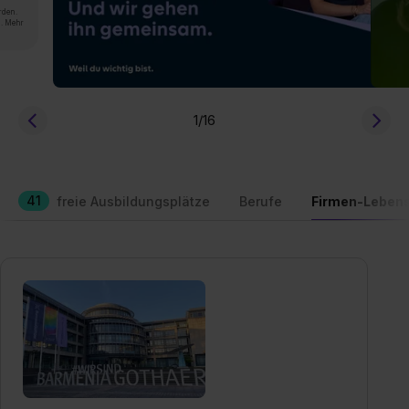
rden.
n. Mehr
1
/16
41
freie Ausbildungsplätze
Berufe
Firmen-Lebens