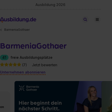
Ausbildung 2026
Stellen finden
BarmeniaGothaer
BarmeniaGothaer
41
freie Ausbildungsplätze
(7)
Jetzt bewerten
Unternehmen abonnieren
von