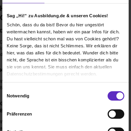
Häufige Fragen zur Ausbildung –
Sag „Hi!“ zu Ausbildung.de & unseren Cookies!
GREEN IT Das Systemhaus GmbH
Schön, dass du da bist! Bevor du hier ungestört
Duzen oder siezen?
weitermachen kannst, haben wir ein paar Infos für dich.
Du hast vielleicht schon mal was von Cookies gehört!?
Dürfen wir dir das Du anbieten? Wir legen Wert auf eine
Keine Sorge, das ist nicht Schlimmes. Wir erklären dir
lockere Atmosphäre und einen lockeren Umgang, daher
hier, was das alles für dich bedeutet. Wunder dich bitte
duzen wir uns im Team.
nicht, die Sprache ist ein bisschen komplizierter als du
sie von uns kennst. Sie muss einfach den aktuellen
Kann ich mich auch initiativ bewerben?
Datenschutzbestimmungen gerecht werden.
Wir lieben Eigeninitiative! Wir freuen uns auf deine
Bewerbung an: bewerbung@greenit.systems
Die Nutzung von Cookies auf Ausbildung.de
Einwilligungsauswahl
Notwendig
Wir verwenden Cookies zur technischen Funktion
Gibt es eine Ansprechperson, an die ich meine
unserer Webseite („Notwendig“), um von dir bei
Bewerbung richten kann?
Präferenzen
Benutzung der Webseite getroffenen Einstellungen zu
Wir freuen uns, wenn du unser Angebot zum „Duzen“
speichern ( „Präferenzen“), die Zugriffe auf unsere
annimmst. Wenn du deine Bewerbung persönlich
Webseite zu analysieren („Statistiken“), um