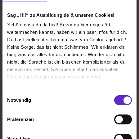
Sag „Hi!“ zu Ausbildung.de & unseren Cookies!
Schön, dass du da bist! Bevor du hier ungestört
weitermachen kannst, haben wir ein paar Infos für dich.
Du hast vielleicht schon mal was von Cookies gehört!?
KFW Award
Keine Sorge, das ist nicht Schlimmes. Wir erklären dir
hier, was das alles für dich bedeutet. Wunder dich bitte
nicht, die Sprache ist ein bisschen komplizierter als du
sie von uns kennst. Sie muss einfach den aktuellen
Datenschutzbestimmungen gerecht werden.
Die Nutzung von Cookies auf Ausbildung.de
Einwilligungsauswahl
Notwendig
Wir verwenden Cookies zur technischen Funktion
unserer Webseite („Notwendig“), um von dir bei
Präferenzen
Benutzung der Webseite getroffenen Einstellungen zu
TOP JOB Siegel
speichern ( „Präferenzen“), die Zugriffe auf unsere
Webseite zu analysieren („Statistiken“), um
Statistiken