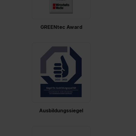
bestimmte Verwendungszwecke zulassen, triff deine
Auswahl über die Checkboxen und klick auf „Auswahl
erlauben“. Die Einwilligung zur Platzierung von Cookies
GREENtec Award
der Kategorien „Präferenzen“, „Statistiken“ und „Social
Media und Marketing“ umfasst hierbei die Einwilligung
zur Übermittlung deiner Daten in die USA (Art. 49 Abs. 1
S. 1 lit. a) DS-GVO). Die USA verfügen über kein
angemessenes Datenschutzniveau (EuGH – Schrems
II). Du kannst die von dir erteilte Einwilligung jederzeit mit
Wirkung für die Zukunft ganz oder teilweise über unsere
Datenschutzerklärung unter dem Punkt „Datenschutz-
Einstellungen“ widerrufen. Weitere Informationen zu den
einzelnen Cookies findest du durch Klick auf „Details
zeigen“. Weitere Informationen:
Datenschutzerklärung
,
Impressum
.
Ausbildungssiegel