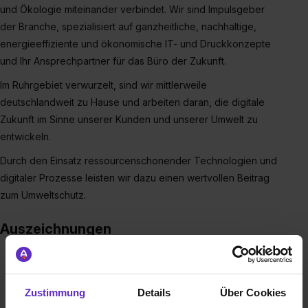
und Ökologie miteinander verbindet. Wir sind Impulsgeber
der Branche, spezialisiert auf ganzheitliche, nachhaltige,
energieeffiziente und ökonomische IT- und Druckkonzepte
und Ihr Ansprechpartner für das Büro der Zukunft.
Im Ruhrgebiet verwurzelt, sind wir mittlerweile
deutschlandweit zu Hause und arbeiten daran, die digitale
Zukunft im Sinne unserer Kunden und unserer Umwelt zu
entwickeln.
Durch den Einsatz ressourcenschonender Technologien und
digitaler Prozesse leisten wir dazu einen wertvollen Beitrag
zum Umweltschutz.
Auszeichnungen
Zustimmung
Details
Über Cookies